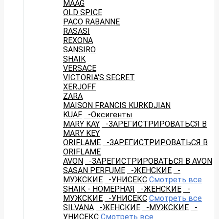
MAAG
OLD SPICE
PACO RABANNE
RASASI
REXONA
SANSIRO
SHAIK
VERSACE
VICTORIA'S SECRET
XERJOFF
ZARA
MAISON FRANCIS KURKDJIAN
KUAF
-Оксигенты
MARY KAY
-ЗАРЕГИСТРИРОВАТЬСЯ В
MARY KEY
ORIFLAME
-ЗАРЕГИСТРИРОВАТЬСЯ В
ORIFLAME
AVON
-ЗАРЕГИСТРИРОВАТЬСЯ В AVON
SASAN PERFUME
-ЖЕНСКИЕ
-
МУЖСКИЕ
-УНИСЕКС
Смотреть все
SHAIK - НОМЕРНАЯ
-ЖЕНСКИЕ
-
МУЖСКИЕ
-УНИСЕКС
Смотреть все
SILVANA
-ЖЕНСКИЕ
-МУЖСКИЕ
-
УНИСЕКС
Смотреть все