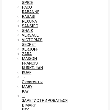
SPICE
PACO
RABANNE
RASASI
REXONA
SANSIRO
SHAIK
VERSACE
VICTORIA'S
SECRET
XERJOFF
ZARA
MAISON
FRANCIS
KURKDJIAN
KUAF
-
Оксигенты
MARY
KAY
-
ЗАРЕГИСТРИРОВАТЬСЯ
В MARY
KEY