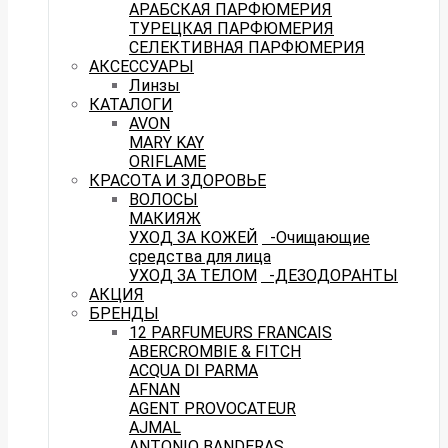
АРАБСКАЯ ПАРФЮМЕРИЯ
ТУРЕЦКАЯ ПАРФЮМЕРИЯ
СЕЛЕКТИВНАЯ ПАРФЮМЕРИЯ
АКСЕССУАРЫ
Линзы
КАТАЛОГИ
AVON
MARY KAY
ORIFLAME
КРАСОТА И ЗДОРОВЬЕ
ВОЛОСЫ
МАКИЯЖ
УХОД ЗА КОЖЕЙ
-Очищающие
средства для лица
УХОД ЗА ТЕЛОМ
-ДЕЗОДОРАНТЫ
АКЦИЯ
БРЕНДЫ
12 PARFUMEURS FRANCAIS
ABERCROMBIE & FITCH
ACQUA DI PARMA
AFNAN
AGENT PROVOCATEUR
AJMAL
ANTONIO BANDERAS