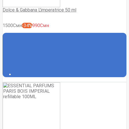
Dolce & Gabbana L'imperatrice 50 ml
1500Смн
-34%
990Смн