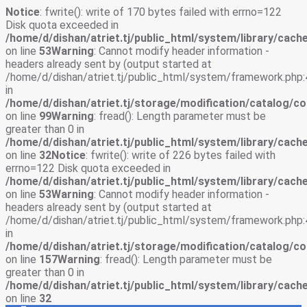
Notice
: fwrite(): write of 170 bytes failed with errno=122
Disk quota exceeded in
/home/d/dishan/atriet.tj/public_html/system/library/cache
on line
53
Warning
: Cannot modify header information -
headers already sent by (output started at
/home/d/dishan/atriet.tj/public_html/system/framework.php:
in
/home/d/dishan/atriet.tj/storage/modification/catalog/co
on line
99
Warning
: fread(): Length parameter must be
greater than 0 in
/home/d/dishan/atriet.tj/public_html/system/library/cache
on line
32
Notice
: fwrite(): write of 226 bytes failed with
errno=122 Disk quota exceeded in
/home/d/dishan/atriet.tj/public_html/system/library/cache
on line
53
Warning
: Cannot modify header information -
headers already sent by (output started at
/home/d/dishan/atriet.tj/public_html/system/framework.php:
in
/home/d/dishan/atriet.tj/storage/modification/catalog/co
on line
157
Warning
: fread(): Length parameter must be
greater than 0 in
/home/d/dishan/atriet.tj/public_html/system/library/cache
on line
32