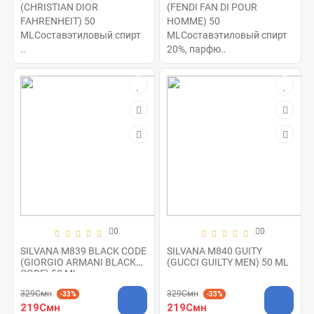
(CHRISTIAN DIOR
(FENDI FAN DI POUR
FAHRENHEIT) 50
HOMME) 50
MLСоставэтиловый спирт
MLСоставэтиловый спирт
..
20%, парфю..
0
0
SILVANA M839 BLACK CODE
SILVANA M840 GUITY
(GIORGIO ARMANI BLACK
(GUCCI GUILTY MEN) 50 ML
CODE) 50 ML
329Смн
329Смн
-33%
-33%
219Смн
219Смн