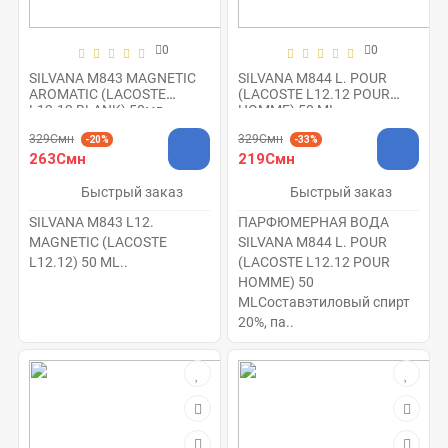
0
0
SILVANA M843 MAGNETIC
SILVANA M844 L. POUR
AROMATIC (LACOSTE
(LACOSTE L12.12 POUR
L12.12 BLANK) 50мл
HOMME) 50 ML
329Смн
329Смн
-20%
-33%
263Смн
219Смн
Быстрый заказ
Быстрый заказ
SILVANA M843 L12.
ПАРФЮМЕРНАЯ ВОДА
MAGNETIC (LACOSTE
SILVANA M844 L. POUR
L12.12) 50 ML..
(LACOSTE L12.12 POUR
HOMME) 50
MLСоставэтиловый спирт
20%, па..