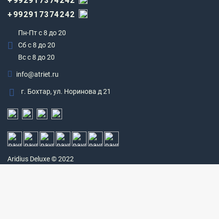
+992917374242
+992917374242
Пн-Пт с 8 до 20
Сб с 8 до 20
Вс c 8 до 20
info@atriet.ru
г. Бохтар, ул. Норинова д 21
Aridius
Deluxe © 2022