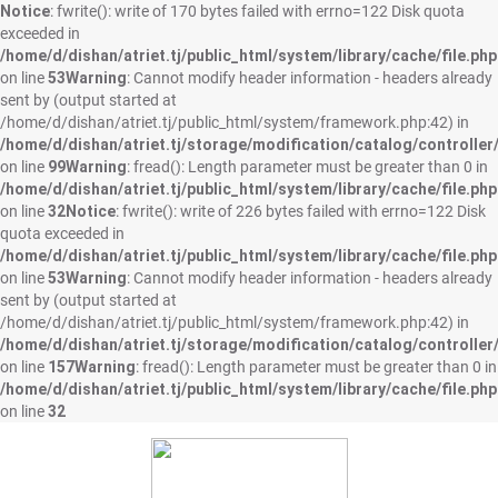
Notice
: fwrite(): write of 170 bytes failed with errno=122 Disk quota
exceeded in
/home/d/dishan/atriet.tj/public_html/system/library/cache/file.php
on line
53
Warning
: Cannot modify header information - headers already
sent by (output started at
/home/d/dishan/atriet.tj/public_html/system/framework.php:42) in
/home/d/dishan/atriet.tj/storage/modification/catalog/controller
on line
99
Warning
: fread(): Length parameter must be greater than 0 in
/home/d/dishan/atriet.tj/public_html/system/library/cache/file.php
on line
32
Notice
: fwrite(): write of 226 bytes failed with errno=122 Disk
quota exceeded in
/home/d/dishan/atriet.tj/public_html/system/library/cache/file.php
on line
53
Warning
: Cannot modify header information - headers already
sent by (output started at
/home/d/dishan/atriet.tj/public_html/system/framework.php:42) in
/home/d/dishan/atriet.tj/storage/modification/catalog/controller
on line
157
Warning
: fread(): Length parameter must be greater than 0 in
/home/d/dishan/atriet.tj/public_html/system/library/cache/file.php
on line
32