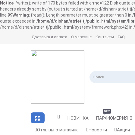
Notice
: fwrite(): write of 170 bytes failed with errno=122 Disk quota 
headers already sent by (output started at /home/d/dishan/atriet.t
line
99
Warning
: fread(): Length parameter must be greater than 0 in
/
quota exceeded in
/home/d/dishan/atriet.tj/public_html/system/libr
/home/d/dishan/atriet.tj/public_html/system/framework.php:42) in
Доставка и оплата
О магазине
Контакты
FAQ
NEW
НОВИНКА
ПАРФЮМЕРИЯ
Отзывы о магазине
Новости
Акции