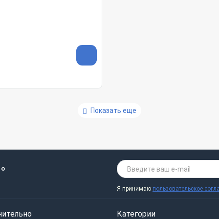
Показать еще
 о
Я принимаю
пользовательское согл
нительно
Категории