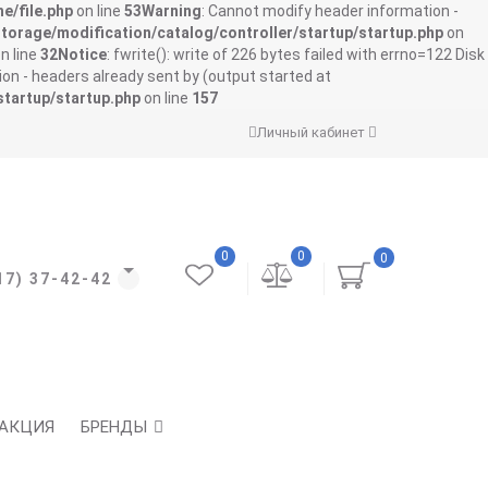
e/file.php
on line
53
Warning
: Cannot modify header information -
storage/modification/catalog/controller/startup/startup.php
on
n line
32
Notice
: fwrite(): write of 226 bytes failed with errno=122 Disk
on - headers already sent by (output started at
startup/startup.php
on line
157
Личный кабинет
0
0
0
17) 37-42-42
АКЦИЯ
БРЕНДЫ