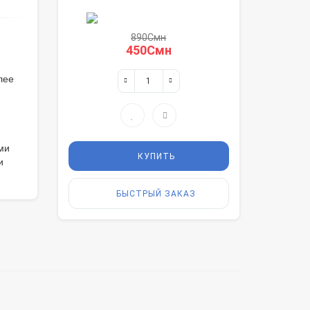
890Смн
450Смн
лее
ми
КУПИТЬ
и
БЫСТРЫЙ ЗАКАЗ