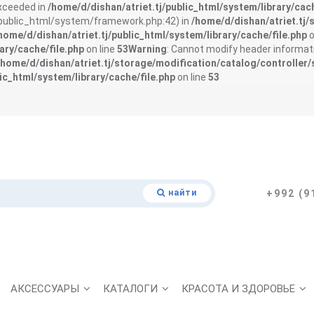
exceeded in
/home/d/dishan/atriet.tj/public_html/system/library/cach
j/public_html/system/framework.php:42) in
/home/d/dishan/atriet.tj/
home/d/dishan/atriet.tj/public_html/system/library/cache/file.php
o
ary/cache/file.php
on line
53
Warning
: Cannot modify header informati
/home/d/dishan/atriet.tj/storage/modification/catalog/controller/
ic_html/system/library/cache/file.php
on line
53
найти
+992 (9
АКСЕССУАРЫ
КАТАЛОГИ
КРАСОТА И ЗДОРОВЬЕ