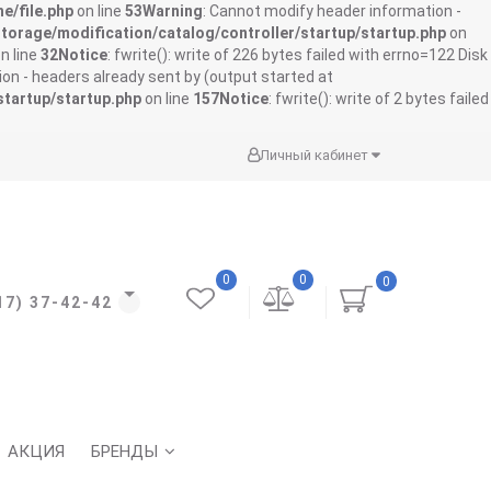
e/file.php
on line
53
Warning
: Cannot modify header information -
storage/modification/catalog/controller/startup/startup.php
on
n line
32
Notice
: fwrite(): write of 226 bytes failed with errno=122 Disk
on - headers already sent by (output started at
startup/startup.php
on line
157
Notice
: fwrite(): write of 2 bytes failed
Личный кабинет
0
0
0
17) 37-42-42
АКЦИЯ
БРЕНДЫ