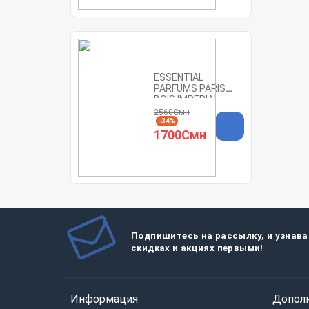
ESSENTIAL
PARFUMS PARIS
BOIS IMPERIAL
refillable 100ML
2560Смн
-34%
1700Смн
Подпишитесь на рассылку, и узнава
скидках и акциях первыми!
Информация
Допол