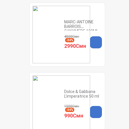
MARC-ANTOINE
BARROIS
GANYMEDE 100ML
4500Смн
-34%
2990Смн
Dolce & Gabbana
L'imperatrice 50 ml
1500Смн
-34%
990Смн