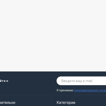
йте о
Я принимаю
пользовательское согл
нительно
Категории