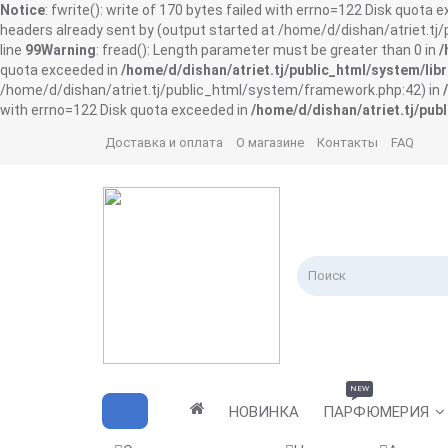
Notice
: fwrite(): write of 170 bytes failed with errno=122 Disk quota 
headers already sent by (output started at /home/d/dishan/atriet.t
line
99
Warning
: fread(): Length parameter must be greater than 0 in
/
quota exceeded in
/home/d/dishan/atriet.tj/public_html/system/libr
/home/d/dishan/atriet.tj/public_html/system/framework.php:42) in
with errno=122 Disk quota exceeded in
/home/d/dishan/atriet.tj/publ
Доставка и оплата
О магазине
Контакты
FAQ
NEW
НОВИНКА
ПАРФЮМЕРИЯ