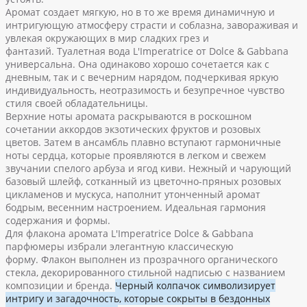
Аромат создает мягкую, но в то же время динамичную и
интригующую атмосферу страсти и соблазна, завораживая и
увлекая окружающих в мир сладких грез и
фантазий.
Туалетная вода L'Imperatrice от Dolce & Gabbana
универсальна.
Она одинаково хорошо сочетается как с
дневным, так и с вечерним нарядом, подчеркивая яркую
индивидуальность, неотразимость и безупречное чувство
стиля своей обладательницы.
Верхние ноты аромата раскрываются в роскошном
сочетании аккордов экзотических фруктов и розовых
цветов.
Затем в ансамбль плавно вступают гармоничные
ноты сердца, которые проявляются в легком и свежем
звучании спелого арбуза и ягод киви.
Нежный и чарующий
базовый шлейф, сотканный из цветочно-пряных розовых
цикламенов и мускуса, наполнит утонченный аромат
бодрым, весенним настроением.
Идеальная гармония
содержания и формы.
Для флакона аромата L'Imperatrice Dolce & Gabbana
парфюмеры избрали элегантную классическую
форму.
Флакон выполнен из прозрачного органического
стекла, декорированного стильной надписью с названием
композиции и бренда.
Черный колпачок символизирует
интригу и загадочность, которые сокрыты в бездонных