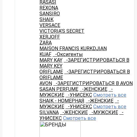
RASASI
REXONA
SANSIRO
SHAIK
VERSACE
VICTORIA'S SECRET
XERJOFF
ZARA
MAISON FRANCIS KURKDJIAN
KUAF
-Оксигенты
MARY KAY
-ЗАРЕГИСТРИРОВАТЬСЯ В
MARY KEY
ORIFLAME
-ЗАРЕГИСТРИРОВАТЬСЯ В
ORIFLAME
AVON
-ЗАРЕГИСТРИРОВАТЬСЯ В AVON
SASAN PERFUME
-ЖЕНСКИЕ
-
МУЖСКИЕ
-УНИСЕКС
Смотреть все
SHAIK - НОМЕРНАЯ
-ЖЕНСКИЕ
-
МУЖСКИЕ
-УНИСЕКС
Смотреть все
SILVANA
-ЖЕНСКИЕ
-МУЖСКИЕ
-
УНИСЕКС
Смотреть все