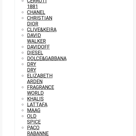
CERRUTI
1881
CHANEL
CHRISTIAN
DIOR
CLIVE&KEIRA
DAVID
WALKER
DAVIDOFF
DIESEL
DOLCE&GABBANA
DRY
DRY
ELIZABETH
ARDEN
FRAGRANCE
WORLD
KHALIS
LATTAFA
MAAG
OLD
SPICE
PACO
RABANNE