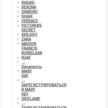
RASASI
REXONA
SANSIRO
SHAIK
VERSACE
VICTORIA'S
SECRET
XERJOFF
ZARA
MAISON
FRANCIS
KURKDJIAN
KUAF
-
Оксигенты
MARY
KAY
-
ЗАРЕГИСТРИРОВАТЬСЯ
В MARY
KEY
ORIFLAME
-
ЗАРЕГИСТРИРОВАТЬСЯ