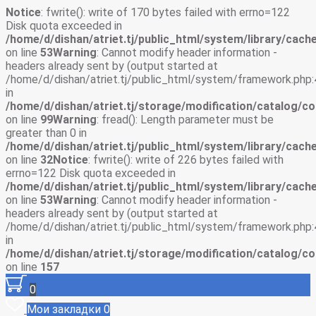
Notice
: fwrite(): write of 170 bytes failed with errno=122
Disk quota exceeded in
/home/d/dishan/atriet.tj/public_html/system/library/cache
on line
53
Warning
: Cannot modify header information -
headers already sent by (output started at
/home/d/dishan/atriet.tj/public_html/system/framework.php:
in
/home/d/dishan/atriet.tj/storage/modification/catalog/co
on line
99
Warning
: fread(): Length parameter must be
greater than 0 in
/home/d/dishan/atriet.tj/public_html/system/library/cache
on line
32
Notice
: fwrite(): write of 226 bytes failed with
errno=122 Disk quota exceeded in
/home/d/dishan/atriet.tj/public_html/system/library/cache
on line
53
Warning
: Cannot modify header information -
headers already sent by (output started at
/home/d/dishan/atriet.tj/public_html/system/framework.php:
in
/home/d/dishan/atriet.tj/storage/modification/catalog/co
on line
157
0
Мои закладки
0