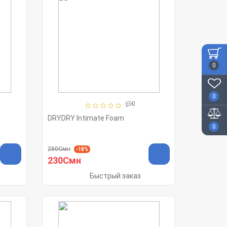
0
0
0
DRYDRY Intimate Foam
0
280Смн
-18%
230Смн
Быстрый заказ