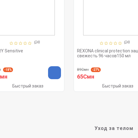
0
0
Y Sensitive
REXONA clinical protection за
свежесть 96 часов150 мл
н
89Смн
-18%
-27%
Смн
65Смн
Быстрый заказ
Быстрый заказ
Уход за телом