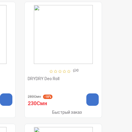
0
DRYDRY Deo Roll
280Смн
-18%
230Смн
Быстрый заказ