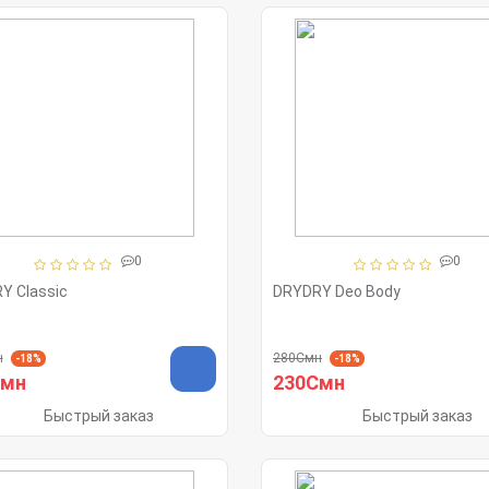
0
0
Y Classic
DRYDRY Deo Body
н
280Смн
-18%
-18%
Смн
230Смн
Быстрый заказ
Быстрый заказ