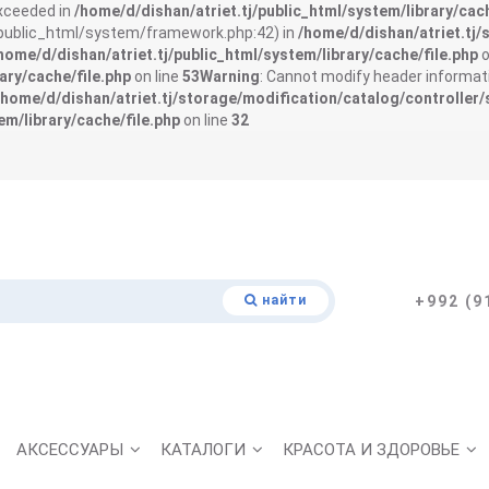
exceeded in
/home/d/dishan/atriet.tj/public_html/system/library/cach
j/public_html/system/framework.php:42) in
/home/d/dishan/atriet.tj/
home/d/dishan/atriet.tj/public_html/system/library/cache/file.php
o
ary/cache/file.php
on line
53
Warning
: Cannot modify header informati
/home/d/dishan/atriet.tj/storage/modification/catalog/controller/
em/library/cache/file.php
on line
32
найти
+992 (9
АКСЕССУАРЫ
КАТАЛОГИ
КРАСОТА И ЗДОРОВЬЕ