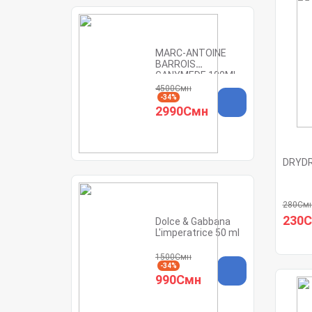
MARC-ANTOINE
BARROIS
GANYMEDE 100ML
4500Смн
-34%
2990Смн
DRYDR
280См
230
Dolce & Gabbana
L'imperatrice 50 ml
1500Смн
-34%
990Смн