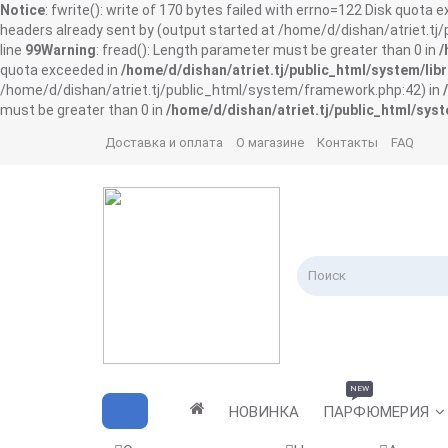
Notice
: fwrite(): write of 170 bytes failed with errno=122 Disk quota 
headers already sent by (output started at /home/d/dishan/atriet.t
line
99
Warning
: fread(): Length parameter must be greater than 0 in
/
quota exceeded in
/home/d/dishan/atriet.tj/public_html/system/libr
/home/d/dishan/atriet.tj/public_html/system/framework.php:42) in
must be greater than 0 in
/home/d/dishan/atriet.tj/public_html/syst
Доставка и оплата
О магазине
Контакты
FAQ
NEW
НОВИНКА
ПАРФЮМЕРИЯ