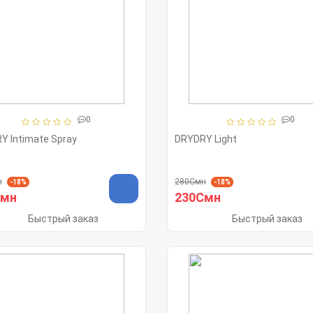
0
0
Y Intimate Spray
DRYDRY Light
н
280Смн
-18%
-18%
Смн
230Смн
Быстрый заказ
Быстрый заказ