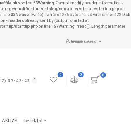
e/file.php
on line
53
Warning
: Cannot modify header information -
storage/modification/catalog/controller/startup/startup.php
on
n line
32
Notice
: fwrite(): write of 226 bytes failed with errno=122 Disk
on - headers already sent by (output started at
startup/startup.php
on line
157
Warning
: fread(): Length parameter
Личный кабинет
0
0
0
17) 37-42-42
АКЦИЯ
БРЕНДЫ