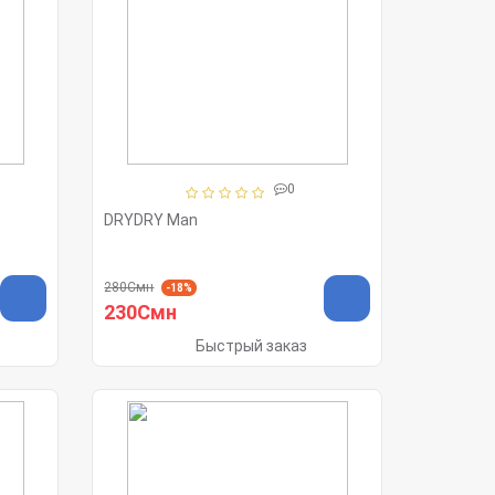
0
DRYDRY Man
280Смн
-18%
230Смн
Быстрый заказ