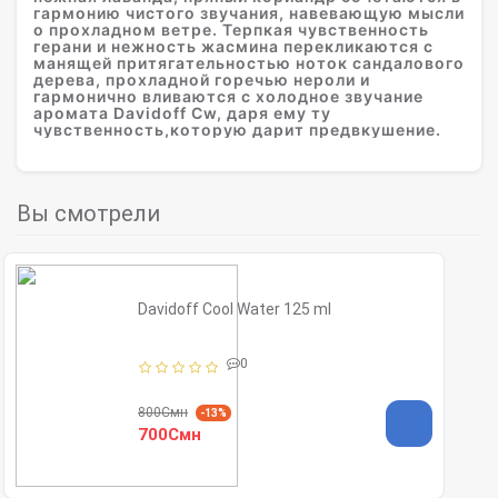
гармонию чистого звучания, навевающую мысли
о прохладном ветре. Терпкая чувственность
герани и нежность жасмина перекликаются с
манящей притягательностью ноток сандалового
дерева, прохладной горечью нероли и
гармонично вливаются с холодное звучание
аромата Davidoff Cw, даря ему ту
чувственность,которую дарит предвкушение.
Вы смотрели
Davidoff Cool Water 125 ml
0
800Смн
-13%
700Смн