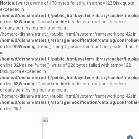
Notice
: fwrite(): write of 170 bytes failed with errno=122 Disk quota
exceeded in
/home/d/dishan/atriet.tj/public_html/system/library/cache/file.php
on line
53
Warning
: Cannot modify header information - headers
already sent by (output started at
/home/d/dishan/atriet.tj/public_html/system/framework.php:42) in
/home/d/dishan/atriet.tj/storage/modification/catalog/controller
on line
99
Warning
: fread(): Length parameter must be greater than 0
in
/home/d/dishan/atriet.tj/public_html/system/library/cache/file.php
on line
32
Notice
: fwrite(): write of 226 bytes failed with errno=122
Disk quota exceeded in
/home/d/dishan/atriet.tj/public_html/system/library/cache/file.php
on line
53
Warning
: Cannot modify header information - headers
already sent by (output started at
/home/d/dishan/atriet.tj/public_html/system/framework.php:42) in
/home/d/dishan/atriet.tj/storage/modification/catalog/controller
on line
157
0