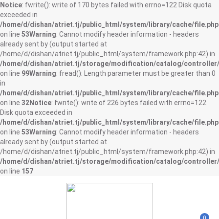
Notice
: fwrite(): write of 170 bytes failed with errno=122 Disk quota
exceeded in
/home/d/dishan/atriet.tj/public_html/system/library/cache/file.php
on line
53
Warning
: Cannot modify header information - headers
already sent by (output started at
/home/d/dishan/atriet.tj/public_html/system/framework.php:42) in
/home/d/dishan/atriet.tj/storage/modification/catalog/controller
on line
99
Warning
: fread(): Length parameter must be greater than 0
in
/home/d/dishan/atriet.tj/public_html/system/library/cache/file.php
on line
32
Notice
: fwrite(): write of 226 bytes failed with errno=122
Disk quota exceeded in
/home/d/dishan/atriet.tj/public_html/system/library/cache/file.php
on line
53
Warning
: Cannot modify header information - headers
already sent by (output started at
/home/d/dishan/atriet.tj/public_html/system/framework.php:42) in
/home/d/dishan/atriet.tj/storage/modification/catalog/controller
on line
157
0