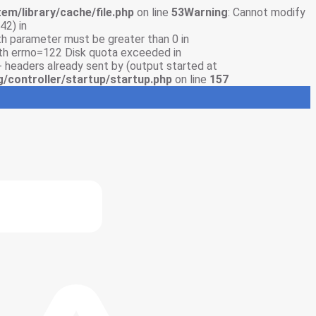
em/library/cache/file.php
on line
53
Warning
: Cannot modify
42) in
gth parameter must be greater than 0 in
with errno=122 Disk quota exceeded in
- headers already sent by (output started at
g/controller/startup/startup.php
on line
157