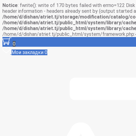
Notice
: fwrite(): write of 170 bytes failed with errno=122 Di
header information - headers already sent by (output started
/home/d/dishan/atriet.tj/storage/modification/catalog/co
/home/d/dishan/atriet.tj/public_html/system/library/cache
/home/d/dishan/atriet.tj/public_html/system/library/cache
/home/d/dishan/atriet.tj/public_html/system/framework.php:
0
Мои закладки
0