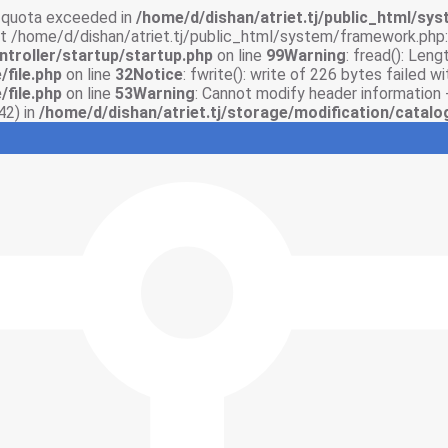
sk quota exceeded in
/home/d/dishan/atriet.tj/public_html/syst
 at /home/d/dishan/atriet.tj/public_html/system/framework.php:
ntroller/startup/startup.php
on line
99
Warning
: fread(): Len
/file.php
on line
32
Notice
: fwrite(): write of 226 bytes failed 
/file.php
on line
53
Warning
: Cannot modify header information 
42) in
/home/d/dishan/atriet.tj/storage/modification/catalo