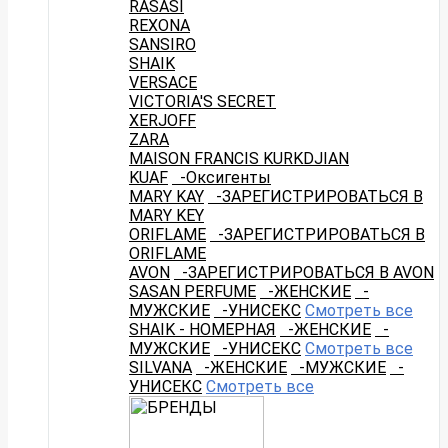
RASASI
REXONA
SANSIRO
SHAIK
VERSACE
VICTORIA'S SECRET
XERJOFF
ZARA
MAISON FRANCIS KURKDJIAN
KUAF
-Оксигенты
MARY KAY
-ЗАРЕГИСТРИРОВАТЬСЯ В
MARY KEY
ORIFLAME
-ЗАРЕГИСТРИРОВАТЬСЯ В
ORIFLAME
AVON
-ЗАРЕГИСТРИРОВАТЬСЯ В AVON
SASAN PERFUME
-ЖЕНСКИЕ
-
МУЖСКИЕ
-УНИСЕКС
Смотреть все
SHAIK - НОМЕРНАЯ
-ЖЕНСКИЕ
-
МУЖСКИЕ
-УНИСЕКС
Смотреть все
SILVANA
-ЖЕНСКИЕ
-МУЖСКИЕ
-
УНИСЕКС
Смотреть все