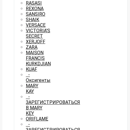
RASASI
REXONA
SANSIRO
SHAIK
VERSACE
VICTORIA'S
SECRET
XERJOFF
ZARA
MAISON
FRANCIS
KURKDJIAN
KUAF
-
Оксигенты
MARY
KAY
-
ЗАРЕГИСТРИРОВАТЬСЯ
В MARY
KEY
ORIFLAME
-
ЗАРЕГИСТРИРОВАТЬСЯ