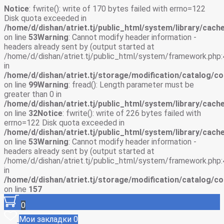
Notice
: fwrite(): write of 170 bytes failed with errno=122
Disk quota exceeded in
/home/d/dishan/atriet.tj/public_html/system/library/cache
on line
53
Warning
: Cannot modify header information -
headers already sent by (output started at
/home/d/dishan/atriet.tj/public_html/system/framework.php:
in
/home/d/dishan/atriet.tj/storage/modification/catalog/co
on line
99
Warning
: fread(): Length parameter must be
greater than 0 in
/home/d/dishan/atriet.tj/public_html/system/library/cache
on line
32
Notice
: fwrite(): write of 226 bytes failed with
errno=122 Disk quota exceeded in
/home/d/dishan/atriet.tj/public_html/system/library/cache
on line
53
Warning
: Cannot modify header information -
headers already sent by (output started at
/home/d/dishan/atriet.tj/public_html/system/framework.php:
in
/home/d/dishan/atriet.tj/storage/modification/catalog/co
on line
157
0
Мои закладки
0