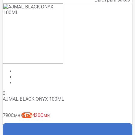
0
AJMAL BLACK ONYX 100ML
790Смн
-47%
420Смн