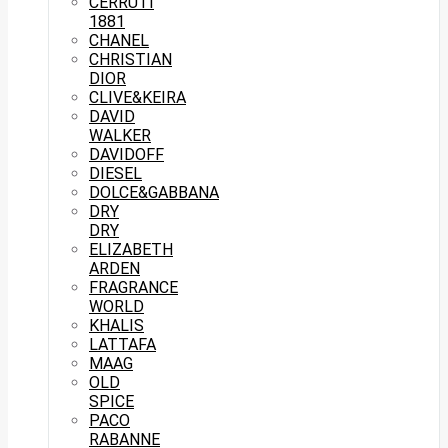
CERRUTI
1881
CHANEL
CHRISTIAN
DIOR
CLIVE&KEIRA
DAVID
WALKER
DAVIDOFF
DIESEL
DOLCE&GABBANA
DRY
DRY
ELIZABETH
ARDEN
FRAGRANCE
WORLD
KHALIS
LATTAFA
MAAG
OLD
SPICE
PACO
RABANNE