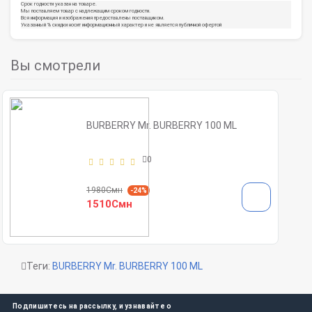
Срок годности указан на товаре.
Мы поставляем товар с надлежащим сроком годности.
Вся информация и изображения предоставлены поставщиком.
Указанный % скидки носит информационный характер и не является публичной офертой
Вы смотрели
BURBERRY Mr. BURBERRY 100 ML
0
1980Смн
-24%
1510Смн
Теги:
BURBERRY Mr. BURBERRY 100 ML
Подпишитесь на рассылку, и узнавайте о