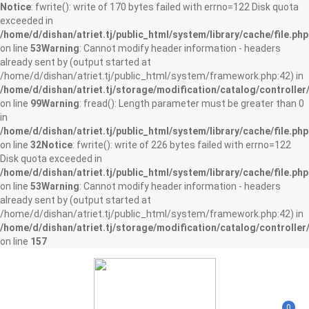
Notice
: fwrite(): write of 170 bytes failed with errno=122 Disk quota
exceeded in
/home/d/dishan/atriet.tj/public_html/system/library/cache/file.php
on line
53
Warning
: Cannot modify header information - headers
already sent by (output started at
/home/d/dishan/atriet.tj/public_html/system/framework.php:42) in
/home/d/dishan/atriet.tj/storage/modification/catalog/controller
on line
99
Warning
: fread(): Length parameter must be greater than 0
in
/home/d/dishan/atriet.tj/public_html/system/library/cache/file.php
on line
32
Notice
: fwrite(): write of 226 bytes failed with errno=122
Disk quota exceeded in
/home/d/dishan/atriet.tj/public_html/system/library/cache/file.php
on line
53
Warning
: Cannot modify header information - headers
already sent by (output started at
/home/d/dishan/atriet.tj/public_html/system/framework.php:42) in
/home/d/dishan/atriet.tj/storage/modification/catalog/controller
on line
157
0