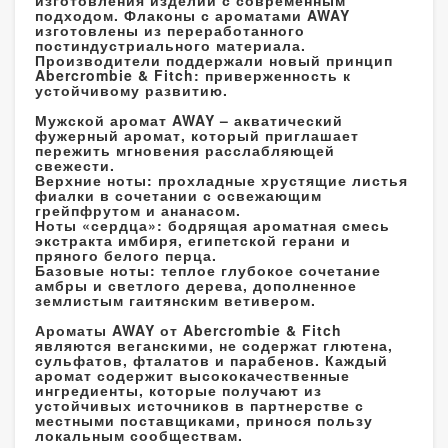
подходом. Флаконы с ароматами AWAY
изготовлены из переработанного
постиндустриального материала.
Производители поддержали новый принцип
Abercrombie & Fitch: приверженность к
устойчивому развитию.
Мужской аромат AWAY – акватический
фужерный аромат, который приглашает
пережить мгновения расслабляющей
свежести.
Верхние ноты: прохладные хрустящие листья
фиалки в сочетании с освежающим
грейпфрутом и ананасом.
Ноты «сердца»: бодрящая ароматная смесь
экстракта имбиря, египетской герани и
пряного белого перца.
Базовые ноты: теплое глубокое сочетание
амбры и светлого дерева, дополненное
землистым гаитянским ветивером.
Ароматы AWAY от Abercrombie & Fitch
являются веганскими, не содержат глютена,
сульфатов, фталатов и парабенов. Каждый
аромат содержит высококачественные
ингредиенты, которые получают из
устойчивых источников в партнерстве с
местными поставщиками, принося пользу
локальным сообществам.