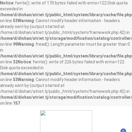
Notice
: fwrite(): write of 170 bytes failed with errno=122 Disk quota
exceeded in
/home/d/dishan/atriet.tj/public_html/system/library/cache/file.php
on line
53
Warning
: Cannot modify header information - headers
already sent by (output started at
/home/d/dishan/atriet.tj/public_html/system/framework.php:42) in
/home/d/dishan/atriet.tj/storage/modification/catalog/controller
on line
99
Warning
: fread(): Length parameter must be greater than 0
in
/home/d/dishan/atriet.tj/public_html/system/library/cache/file.php
on line
32
Notice
: fwrite(): write of 226 bytes failed with errno=122
Disk quota exceeded in
/home/d/dishan/atriet.tj/public_html/system/library/cache/file.php
on line
53
Warning
: Cannot modify header information - headers
already sent by (output started at
/home/d/dishan/atriet.tj/public_html/system/framework.php:42) in
/home/d/dishan/atriet.tj/storage/modification/catalog/controller
on line
157
0