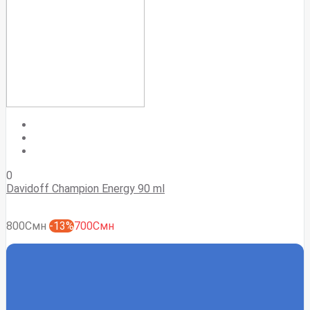
0
Davidoff Champion Energy 90 ml
800Смн
-13%
700Смн