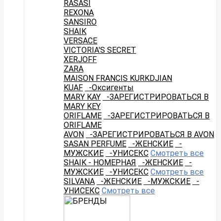
RASASI
REXONA
SANSIRO
SHAIK
VERSACE
VICTORIA'S SECRET
XERJOFF
ZARA
MAISON FRANCIS KURKDJIAN
KUAF
-Оксигенты
MARY KAY
-ЗАРЕГИСТРИРОВАТЬСЯ В
MARY KEY
ORIFLAME
-ЗАРЕГИСТРИРОВАТЬСЯ В
ORIFLAME
AVON
-ЗАРЕГИСТРИРОВАТЬСЯ В AVON
SASAN PERFUME
-ЖЕНСКИЕ
-
МУЖСКИЕ
-УНИСЕКС
Смотреть все
SHAIK - НОМЕРНАЯ
-ЖЕНСКИЕ
-
МУЖСКИЕ
-УНИСЕКС
Смотреть все
SILVANA
-ЖЕНСКИЕ
-МУЖСКИЕ
-
УНИСЕКС
Смотреть все