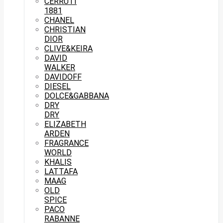
CERRUTI
1881
CHANEL
CHRISTIAN
DIOR
CLIVE&KEIRA
DAVID
WALKER
DAVIDOFF
DIESEL
DOLCE&GABBANA
DRY
DRY
ELIZABETH
ARDEN
FRAGRANCE
WORLD
KHALIS
LATTAFA
MAAG
OLD
SPICE
PACO
RABANNE