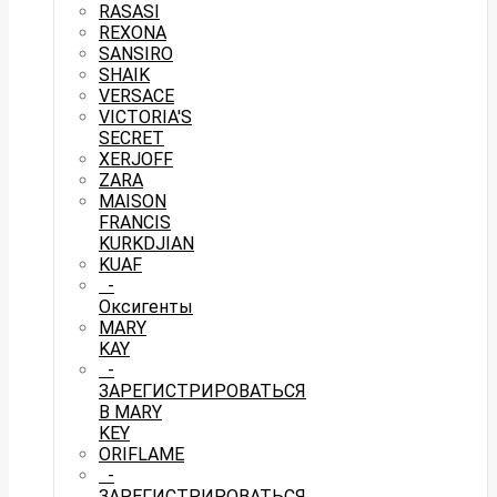
RASASI
REXONA
SANSIRO
SHAIK
VERSACE
VICTORIA'S
SECRET
XERJOFF
ZARA
MAISON
FRANCIS
KURKDJIAN
KUAF
-
Оксигенты
MARY
KAY
-
ЗАРЕГИСТРИРОВАТЬСЯ
В MARY
KEY
ORIFLAME
-
ЗАРЕГИСТРИРОВАТЬСЯ