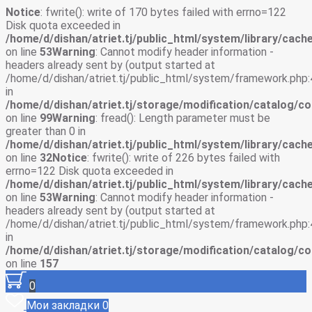
Notice
: fwrite(): write of 170 bytes failed with errno=122
Disk quota exceeded in
/home/d/dishan/atriet.tj/public_html/system/library/cache
on line
53
Warning
: Cannot modify header information -
headers already sent by (output started at
/home/d/dishan/atriet.tj/public_html/system/framework.php:
in
/home/d/dishan/atriet.tj/storage/modification/catalog/co
on line
99
Warning
: fread(): Length parameter must be
greater than 0 in
/home/d/dishan/atriet.tj/public_html/system/library/cache
on line
32
Notice
: fwrite(): write of 226 bytes failed with
errno=122 Disk quota exceeded in
/home/d/dishan/atriet.tj/public_html/system/library/cache
on line
53
Warning
: Cannot modify header information -
headers already sent by (output started at
/home/d/dishan/atriet.tj/public_html/system/framework.php:
in
/home/d/dishan/atriet.tj/storage/modification/catalog/co
on line
157
0
Мои закладки
0