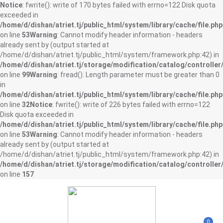
Notice
: fwrite(): write of 170 bytes failed with errno=122 Disk quota
exceeded in
/home/d/dishan/atriet.tj/public_html/system/library/cache/file.php
on line
53
Warning
: Cannot modify header information - headers
already sent by (output started at
/home/d/dishan/atriet.tj/public_html/system/framework.php:42) in
/home/d/dishan/atriet.tj/storage/modification/catalog/controller
on line
99
Warning
: fread(): Length parameter must be greater than 0
in
/home/d/dishan/atriet.tj/public_html/system/library/cache/file.php
on line
32
Notice
: fwrite(): write of 226 bytes failed with errno=122
Disk quota exceeded in
/home/d/dishan/atriet.tj/public_html/system/library/cache/file.php
on line
53
Warning
: Cannot modify header information - headers
already sent by (output started at
/home/d/dishan/atriet.tj/public_html/system/framework.php:42) in
/home/d/dishan/atriet.tj/storage/modification/catalog/controller
on line
157
0