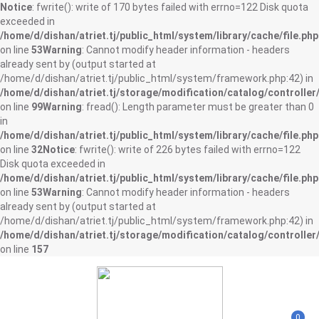
Notice
: fwrite(): write of 170 bytes failed with errno=122 Disk quota
exceeded in
/home/d/dishan/atriet.tj/public_html/system/library/cache/file.php
on line
53
Warning
: Cannot modify header information - headers
already sent by (output started at
/home/d/dishan/atriet.tj/public_html/system/framework.php:42) in
/home/d/dishan/atriet.tj/storage/modification/catalog/controller
on line
99
Warning
: fread(): Length parameter must be greater than 0
in
/home/d/dishan/atriet.tj/public_html/system/library/cache/file.php
on line
32
Notice
: fwrite(): write of 226 bytes failed with errno=122
Disk quota exceeded in
/home/d/dishan/atriet.tj/public_html/system/library/cache/file.php
on line
53
Warning
: Cannot modify header information - headers
already sent by (output started at
/home/d/dishan/atriet.tj/public_html/system/framework.php:42) in
/home/d/dishan/atriet.tj/storage/modification/catalog/controller
on line
157
0