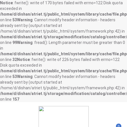
Notice
: fwrite(): write of 170 bytes failed with errno=122 Disk quota
exceeded in
/home/d/dishan/atriet.tj/public_html/system/library/cache/file.php
on line
53
Warning
: Cannot modify header information - headers
already sent by (output started at
/home/d/dishan/atriet.tj/public_html/system/framework.php:42) in
/home/d/dishan/atriet.tj/storage/modification/catalog/controller
on line
99
Warning
: fread(): Length parameter must be greater than 0
in
/home/d/dishan/atriet.tj/public_html/system/library/cache/file.php
on line
32
Notice
: fwrite(): write of 226 bytes failed with errno=122
Disk quota exceeded in
/home/d/dishan/atriet.tj/public_html/system/library/cache/file.php
on line
53
Warning
: Cannot modify header information - headers
already sent by (output started at
/home/d/dishan/atriet.tj/public_html/system/framework.php:42) in
/home/d/dishan/atriet.tj/storage/modification/catalog/controller
on line
157
0