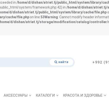
exceeded in
/home/d/dishan/atriet.tj/public_html/system/library/cach
j/public_html/system/framework.php:42) in
/home/d/dishan/atriet.tj/
home/d/dishan/atriet.tj/public_html/system/library/cache/file.php
o
ary/cache/file.php
on line
53
Warning
: Cannot modify header informati
/home/d/dishan/atriet.tj/storage/modification/catalog/controller/
найти
+992 (9
АКСЕССУАРЫ
КАТАЛОГИ
КРАСОТА И ЗДОРОВЬЕ