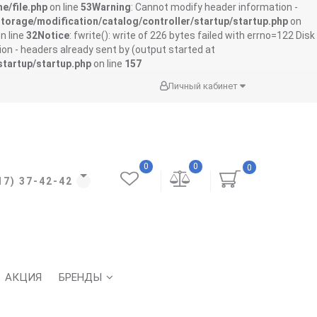
e/file.php
on line
53
Warning
: Cannot modify header information -
storage/modification/catalog/controller/startup/startup.php
on
n line
32
Notice
: fwrite(): write of 226 bytes failed with errno=122 Disk
on - headers already sent by (output started at
startup/startup.php
on line
157
Личный кабинет
0
0
0
17) 37-42-42
АКЦИЯ
БРЕНДЫ