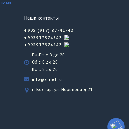
ашения
Наши контакты
+992 (917) 37-42-42
+992917374242
+992917374242
Пн-Пт с 8 до 20
Сб с 8 до 20
Вс c 8 до 20
info@atriet.ru
г. Бохтар, ул. Норинова д 21