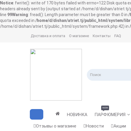
Notice
: fwrite(): write of 170 bytes failed with errno=122 Disk quota 
headers already sent by (output started at /home/d/dishan/atriet.t
line
99
Warning
: fread(): Length parameter must be greater than 0 in
/
quota exceeded in
/home/d/dishan/atriet.tj/public_html/system/libr
/home/d/dishan/atriet.tj/public_html/system/framework.php:42) in
Доставка и оплата
О магазине
Контакты
FAQ
NEW
НОВИНКА
ПАРФЮМЕРИЯ
Отзывы о магазине
Новости
Акции