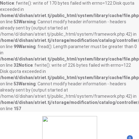
Notice
: fwrite(): write of 170 bytes failed with errno=122 Disk quota
exceeded in
/home/d/dishan/atriet.tj/public_html/system/library/cache/file.php
on line
53
Warning
: Cannot modify header information - headers
already sent by (output started at
/home/d/dishan/atriet.tj/public_html/system/framework.php:42) in
/home/d/dishan/atriet.tj/storage/modification/catalog/controller
on line
99
Warning
: fread(): Length parameter must be greater than 0
in
/home/d/dishan/atriet.tj/public_html/system/library/cache/file.php
on line
32
Notice
: fwrite(): write of 226 bytes failed with errno=122
Disk quota exceeded in
/home/d/dishan/atriet.tj/public_html/system/library/cache/file.php
on line
53
Warning
: Cannot modify header information - headers
already sent by (output started at
/home/d/dishan/atriet.tj/public_html/system/framework.php:42) in
/home/d/dishan/atriet.tj/storage/modification/catalog/controller
on line
157
0