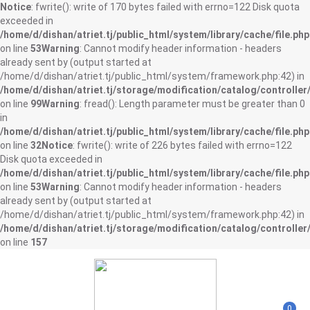
Notice
: fwrite(): write of 170 bytes failed with errno=122 Disk quota
exceeded in
/home/d/dishan/atriet.tj/public_html/system/library/cache/file.php
on line
53
Warning
: Cannot modify header information - headers
already sent by (output started at
/home/d/dishan/atriet.tj/public_html/system/framework.php:42) in
/home/d/dishan/atriet.tj/storage/modification/catalog/controller
on line
99
Warning
: fread(): Length parameter must be greater than 0
in
/home/d/dishan/atriet.tj/public_html/system/library/cache/file.php
on line
32
Notice
: fwrite(): write of 226 bytes failed with errno=122
Disk quota exceeded in
/home/d/dishan/atriet.tj/public_html/system/library/cache/file.php
on line
53
Warning
: Cannot modify header information - headers
already sent by (output started at
/home/d/dishan/atriet.tj/public_html/system/framework.php:42) in
/home/d/dishan/atriet.tj/storage/modification/catalog/controller
on line
157
0