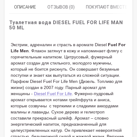
ОПИСАНИЕ
ОТЗЫВОВ (0)
ПОКУПАЮТ ВМЕСТЕ
Туалетная вода DIESEL FUEL FOR LIFE MAN
50 ML
Экстрим, адреналин и страсть в аромате Diesel
Fuel For
Life Men
. Флакон затянут в кожу и напоминает флягу с
горячительным напитком. Цитрусовый, фужерный
аромат создан для стильного, молодого мужчины,
который не боится рискнуть. Он совершает безумные
поступки и знает как выпутаться из сложной ситуации.
Парфюм Diesel Fuel For Life Men (Дизель. Топливо для
жизни) создан в 2007 году. Парный аромат для
женщины -
Diesel Fuel For Life
. Фужерно-пудровый
аромат открывается нотами грейпфрута и аниса,
которые созвучны с терпкими и сладкими аккордами
малины и лаванды. Сухое дерево и гелиотроп
составили прекрасный шлейф. Аромат – словно
энергетический напиток, предназначенный для
целеустремленных натур. Он привлекает невероятной
страстью, безудержной силой и жаждой жизни. Верхние