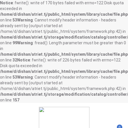
Notice
: fwrite(): write of 170 bytes failed with errno=122 Disk quota
exceeded in
/home/d/dishan/atriet.tj/public_html/system/library/cache/file.php
on line
53
Warning
: Cannot modify header information - headers
already sent by (output started at
/home/d/dishan/atriet.tj/public_html/system/framework.php:42) in
/home/d/dishan/atriet.tj/storage/modification/catalog/controller
on line
99
Warning
: fread(): Length parameter must be greater than 0
in
/home/d/dishan/atriet.tj/public_html/system/library/cache/file.php
on line
32
Notice
: fwrite(): write of 226 bytes failed with errno=122
Disk quota exceeded in
/home/d/dishan/atriet.tj/public_html/system/library/cache/file.php
on line
53
Warning
: Cannot modify header information - headers
already sent by (output started at
/home/d/dishan/atriet.tj/public_html/system/framework.php:42) in
/home/d/dishan/atriet.tj/storage/modification/catalog/controller
on line
157
0