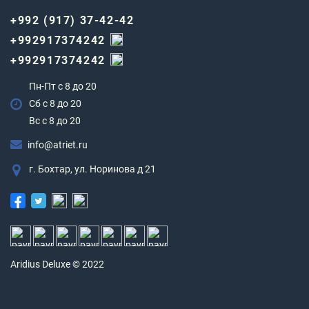
+992 (917) 37-42-42
+992917374242
+992917374242
Пн-Пт с 8 до 20
Сб с 8 до 20
Вс c 8 до 20
info@atriet.ru
г. Бохтар, ул. Норинова д 21
Aridius
Deluxe © 2022