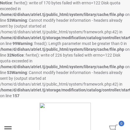
Notice
: fwrite(): write of 170 bytes failed with errno=122 Disk quota
exceeded in
/home/d/dishan/atriet.tj/public_html/system/library/cache/file.php
on
line
53
Warning
: Cannot modify header information - headers already
sent by (output started at
/home/d/dishan/atriet.tj/public_html/system/framework.php:42) in
/home/d/dishan/atriet.tj/storage/modification/catalog/controller/star
on line
99
Warning
: fread(): Length parameter must be greater than 0 in
/home/d/dishan/atriet.tj/public_html/system/library/cache/file.php
on
line
32
Notice
: fwrite(): write of 226 bytes failed with errno=122 Disk
quota exceeded in
/home/d/dishan/atriet.tj/public_html/system/library/cache/file.php
on
line
53
Warning
: Cannot modify header information - headers already
sent by (output started at
/home/d/dishan/atriet.tj/public_html/system/framework.php:42) in
/home/d/dishan/atriet.tj/storage/modification/catalog/controller/star
on line
157
0