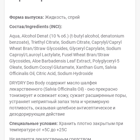
Форма выпуска:
Жидкость, спрей
Состав/Ingredients (INCI):
Aqua, Alcohol Denat (10 % об.) (t-butyl alcohol, denatonium
benzoate), Triethyl Citrate, Sodium Citrate, Caprylyl/Capryl
Wheat Bran/Straw Glycosides, Glyceryl Caprylate, Sodium
Caproyl/Lauroyl Lactylate, Fusel Wheat Bran/Straw
Glycosides, Aloe Barbadensis Leaf Extract, Polyglyceryl-5
Oleate, Sodium Cocoyl Glutamate, Xanthan Gum, Salvia
Officinalis Oil, Citric Acid, Sodium Hydroxide
DRYDRY Deo Body содержит масло шалфея
лекарственного (Salvia Officinalis Oil) - оно прекрасно
тонизирует и освежает кожу, сужает расширенные поры,
устраняет неприятный запах тела и чрезмерную
потливость, оказывая целебное антисептическое и
дезодорирующее действие
Специальные условия:
Хранить плотно закрытым при
температуре от +5С до +25С
Не является лекарственным средством.