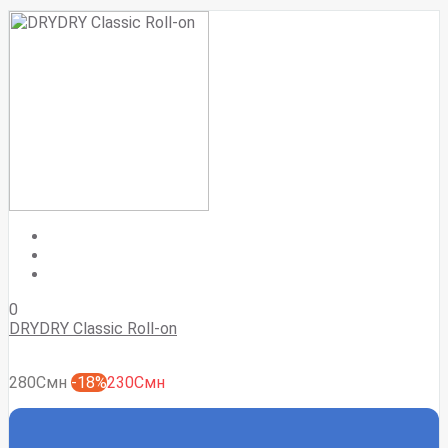
0
DRYDRY Classic Roll-on
280Смн
-18%
230Смн