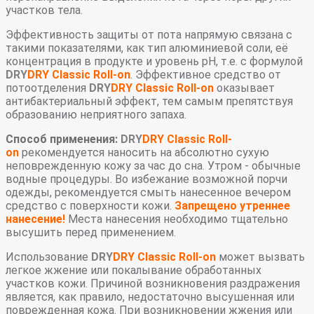
участков тела.
Эффективность защиты от пота напрямую связана с
такими показателями, как тип алюминиевой соли, её
концентрация в продукте и уровень pH, т.е. с формулой
DRY
DRY Classic Roll-on
. Эффективное средство от
потоотделения
DRY
DRY Classic Roll-on
оказывает
антибактериальный эффект, тем самым препятствуя
образованию неприятного запаха.
Способ применения:
DRY
DRY Classic Roll-
on
рекомендуется наносить на абсолютно сухую
неповрежденную кожу за час до сна. Утром - обычные
водные процедуры. Во избежание возможной порчи
одежды, рекомендуется смыть нанесенное вечером
средство с поверхности кожи.
Запрещено утреннее
нанесение!
Места нанесения необходимо тщательно
высушить перед применением.
Использование
DRY
DRY Classic Roll-on
может вызвать
легкое жжение или покалывание обработанных
участков кожи. Причиной возникновения раздражения
является, как правило, недостаточно высушенная или
поврежденная кожа. При возникновении жжения или