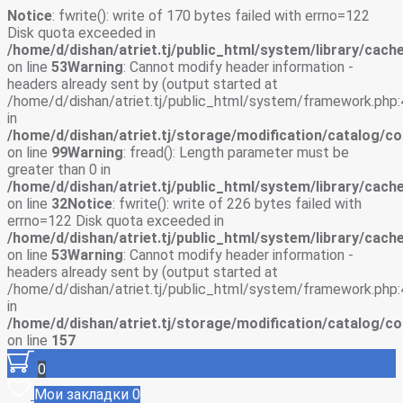
Notice
: fwrite(): write of 170 bytes failed with errno=122
Disk quota exceeded in
/home/d/dishan/atriet.tj/public_html/system/library/cache
on line
53
Warning
: Cannot modify header information -
headers already sent by (output started at
/home/d/dishan/atriet.tj/public_html/system/framework.php:
in
/home/d/dishan/atriet.tj/storage/modification/catalog/co
on line
99
Warning
: fread(): Length parameter must be
greater than 0 in
/home/d/dishan/atriet.tj/public_html/system/library/cache
on line
32
Notice
: fwrite(): write of 226 bytes failed with
errno=122 Disk quota exceeded in
/home/d/dishan/atriet.tj/public_html/system/library/cache
on line
53
Warning
: Cannot modify header information -
headers already sent by (output started at
/home/d/dishan/atriet.tj/public_html/system/framework.php:
in
/home/d/dishan/atriet.tj/storage/modification/catalog/co
on line
157
0
Мои закладки
0