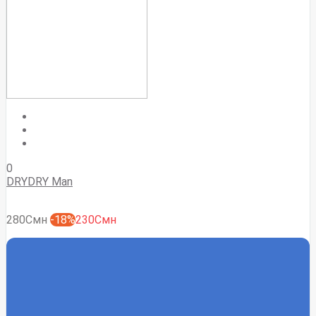
0
DRYDRY Man
280Смн
-18%
230Смн