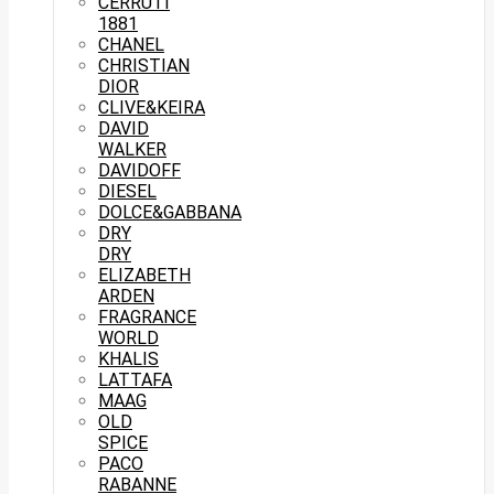
CERRUTI
1881
CHANEL
CHRISTIAN
DIOR
CLIVE&KEIRA
DAVID
WALKER
DAVIDOFF
DIESEL
DOLCE&GABBANA
DRY
DRY
ELIZABETH
ARDEN
FRAGRANCE
WORLD
KHALIS
LATTAFA
MAAG
OLD
SPICE
PACO
RABANNE