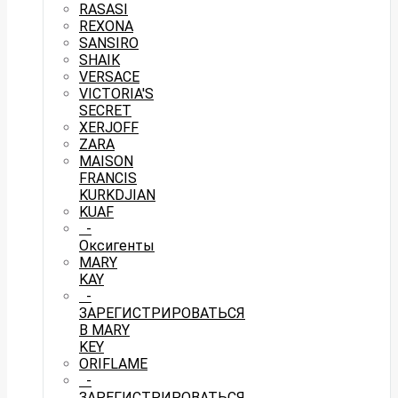
RASASI
REXONA
SANSIRO
SHAIK
VERSACE
VICTORIA'S
SECRET
XERJOFF
ZARA
MAISON
FRANCIS
KURKDJIAN
KUAF
-
Оксигенты
MARY
KAY
-
ЗАРЕГИСТРИРОВАТЬСЯ
В MARY
KEY
ORIFLAME
-
ЗАРЕГИСТРИРОВАТЬСЯ