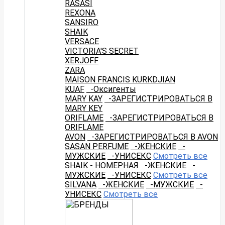
RASASI
REXONA
SANSIRO
SHAIK
VERSACE
VICTORIA'S SECRET
XERJOFF
ZARA
MAISON FRANCIS KURKDJIAN
KUAF
-Оксигенты
MARY KAY
-ЗАРЕГИСТРИРОВАТЬСЯ В
MARY KEY
ORIFLAME
-ЗАРЕГИСТРИРОВАТЬСЯ В
ORIFLAME
AVON
-ЗАРЕГИСТРИРОВАТЬСЯ В AVON
SASAN PERFUME
-ЖЕНСКИЕ
-
МУЖСКИЕ
-УНИСЕКС
Смотреть все
SHAIK - НОМЕРНАЯ
-ЖЕНСКИЕ
-
МУЖСКИЕ
-УНИСЕКС
Смотреть все
SILVANA
-ЖЕНСКИЕ
-МУЖСКИЕ
-
УНИСЕКС
Смотреть все