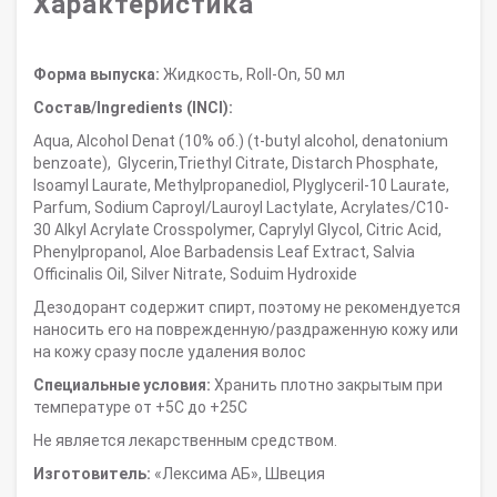
Характеристика
Форма выпуска:
Жидкость, Roll-On, 50 мл
Состав/Ingredients (INCI):
Aqua, Alcohol Denat (10% об.) (t-butyl alcohol, denatonium
benzoate), Glycerin,Triethyl Citrate, Distarch Phosphate,
Isoamyl Laurate, Methylpropanediol, Plyglyceril-10 Laurate,
Parfum, Sodium Caproyl/Lauroyl Lactylate, Acrylates/C10-
30 Alkyl Acrylate Crosspolymer, Caprylyl Glycol, Citric Acid,
Phenylpropanol, Aloe Barbadensis Leaf Extract, Salvia
Officinalis Oil, Silver Nitrate, Soduim Hydroxide
Дезодорант содержит спирт, поэтому не рекомендуется
наносить его на поврежденную/раздраженную кожу или
на кожу сразу после удаления волос
Специальные условия:
Хранить плотно закрытым при
температуре от +5С до +25С
Не является лекарственным средством.
Изготовитель:
«Лексима АБ», Швеция