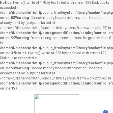
Notice
: fwrite(): write of 170 bytes failed with errno=122 Disk quota
exceeded in
/home/d/dishan/atriet.tj/public_html/system/library/cache/file.php
on line
53
Warning
: Cannot modify header information - headers
already sent by (output started at
/home/d/dishan/atriet.tj/public_html/system/framework.php:42) in
/home/d/dishan/atriet.tj/storage/modification/catalog/controller
on line
99
Warning
: fread(): Length parameter must be greater than 0
in
/home/d/dishan/atriet.tj/public_html/system/library/cache/file.php
on line
32
Notice
: fwrite(): write of 226 bytes failed with errno=122
Disk quota exceeded in
/home/d/dishan/atriet.tj/public_html/system/library/cache/file.php
on line
53
Warning
: Cannot modify header information - headers
already sent by (output started at
/home/d/dishan/atriet.tj/public_html/system/framework.php:42) in
/home/d/dishan/atriet.tj/storage/modification/catalog/controller
on line
157
0