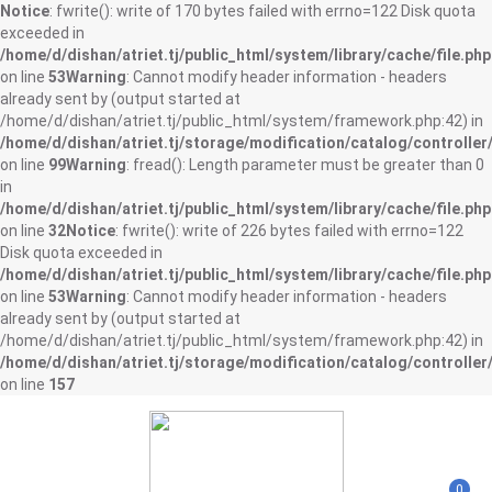
Notice
: fwrite(): write of 170 bytes failed with errno=122 Disk quota
exceeded in
/home/d/dishan/atriet.tj/public_html/system/library/cache/file.php
on line
53
Warning
: Cannot modify header information - headers
already sent by (output started at
/home/d/dishan/atriet.tj/public_html/system/framework.php:42) in
/home/d/dishan/atriet.tj/storage/modification/catalog/controller
on line
99
Warning
: fread(): Length parameter must be greater than 0
in
/home/d/dishan/atriet.tj/public_html/system/library/cache/file.php
on line
32
Notice
: fwrite(): write of 226 bytes failed with errno=122
Disk quota exceeded in
/home/d/dishan/atriet.tj/public_html/system/library/cache/file.php
on line
53
Warning
: Cannot modify header information - headers
already sent by (output started at
/home/d/dishan/atriet.tj/public_html/system/framework.php:42) in
/home/d/dishan/atriet.tj/storage/modification/catalog/controller
on line
157
0