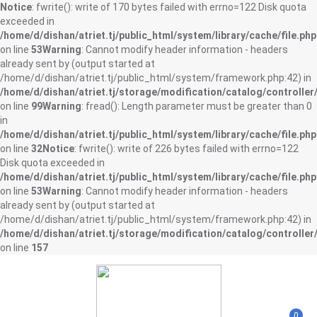
Notice
: fwrite(): write of 170 bytes failed with errno=122 Disk quota
exceeded in
/home/d/dishan/atriet.tj/public_html/system/library/cache/file.php
on line
53
Warning
: Cannot modify header information - headers
already sent by (output started at
/home/d/dishan/atriet.tj/public_html/system/framework.php:42) in
/home/d/dishan/atriet.tj/storage/modification/catalog/controller
on line
99
Warning
: fread(): Length parameter must be greater than 0
in
/home/d/dishan/atriet.tj/public_html/system/library/cache/file.php
on line
32
Notice
: fwrite(): write of 226 bytes failed with errno=122
Disk quota exceeded in
/home/d/dishan/atriet.tj/public_html/system/library/cache/file.php
on line
53
Warning
: Cannot modify header information - headers
already sent by (output started at
/home/d/dishan/atriet.tj/public_html/system/framework.php:42) in
/home/d/dishan/atriet.tj/storage/modification/catalog/controller
on line
157
0