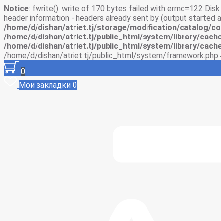
Notice
: fwrite(): write of 170 bytes failed with errno=122 Di
header information - headers already sent by (output started
/home/d/dishan/atriet.tj/storage/modification/catalog/co
/home/d/dishan/atriet.tj/public_html/system/library/cache
/home/d/dishan/atriet.tj/public_html/system/library/cache
/home/d/dishan/atriet.tj/public_html/system/framework.php:
0
Мои закладки
0