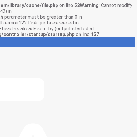
em/library/cache/file.php
on line
53
Warning
: Cannot modify
42) in
gth parameter must be greater than 0 in
with errno=122 Disk quota exceeded in
- headers already sent by (output started at
g/controller/startup/startup.php
on line
157