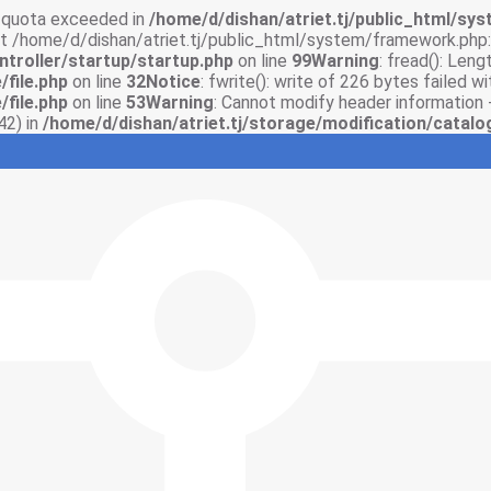
sk quota exceeded in
/home/d/dishan/atriet.tj/public_html/syst
 at /home/d/dishan/atriet.tj/public_html/system/framework.php:
ntroller/startup/startup.php
on line
99
Warning
: fread(): Len
/file.php
on line
32
Notice
: fwrite(): write of 226 bytes failed 
/file.php
on line
53
Warning
: Cannot modify header information 
42) in
/home/d/dishan/atriet.tj/storage/modification/catalo