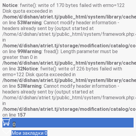
Notice
: fwrite(): write of 170 bytes failed with errno=122
Disk quota exceeded in
/home/d/dishan/atriet.tj/public_html/system/library/cache
on line
53
Warning
: Cannot modify header information -
headers already sent by (output started at
/home/d/dishan/atriet.tj/public_html/system/framework.php:
in
/home/d/dishan/atriet.tj/storage/modification/catalog/co
on line
99
Warning
: fread(): Length parameter must be
greater than 0 in
/home/d/dishan/atriet.tj/public_html/system/library/cache
on line
32
Notice
: fwrite(): write of 226 bytes failed with
errno=122 Disk quota exceeded in
/home/d/dishan/atriet.tj/public_html/system/library/cache
on line
53
Warning
: Cannot modify header information -
headers already sent by (output started at
/home/d/dishan/atriet.tj/public_html/system/framework.php:
in
/home/d/dishan/atriet.tj/storage/modification/catalog/co
on line
157
0
Мои закладки
0