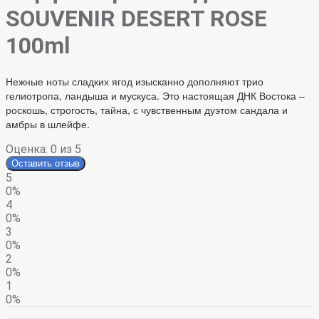
SOUVENIR DESERT ROSE
100ml
Нежные ноты сладких ягод изысканно дополняют трио
гелиотропа, ландыша и мускуса. Это настоящая ДНК Востока –
роскошь, строгость, тайна, с чувственным дуэтом сандала и
амбры в шлейфе.
Оценка:
0
из 5
Оставить отзыв
5
0%
4
0%
3
0%
2
0%
1
0%