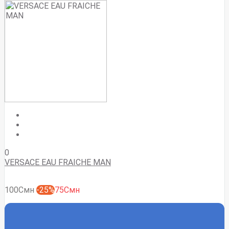
0
VERSACE EAU FRAICHE MAN
100Смн
-25%
75Смн