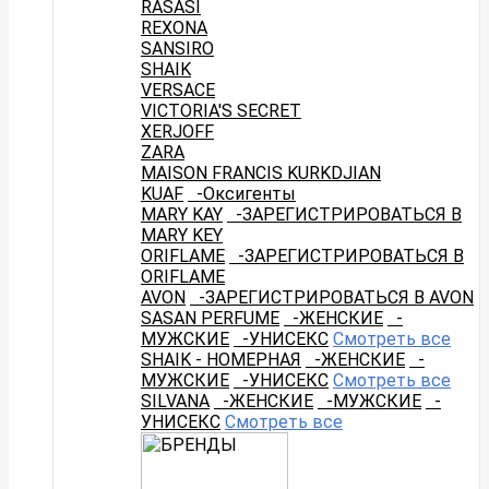
RASASI
REXONA
SANSIRO
SHAIK
VERSACE
VICTORIA'S SECRET
XERJOFF
ZARA
MAISON FRANCIS KURKDJIAN
KUAF
-Оксигенты
MARY KAY
-ЗАРЕГИСТРИРОВАТЬСЯ В
MARY KEY
ORIFLAME
-ЗАРЕГИСТРИРОВАТЬСЯ В
ORIFLAME
AVON
-ЗАРЕГИСТРИРОВАТЬСЯ В AVON
SASAN PERFUME
-ЖЕНСКИЕ
-
МУЖСКИЕ
-УНИСЕКС
Смотреть все
SHAIK - НОМЕРНАЯ
-ЖЕНСКИЕ
-
МУЖСКИЕ
-УНИСЕКС
Смотреть все
SILVANA
-ЖЕНСКИЕ
-МУЖСКИЕ
-
УНИСЕКС
Смотреть все