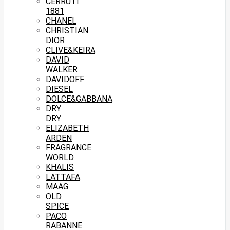
CERRUTI
1881
CHANEL
CHRISTIAN
DIOR
CLIVE&KEIRA
DAVID
WALKER
DAVIDOFF
DIESEL
DOLCE&GABBANA
DRY
DRY
ELIZABETH
ARDEN
FRAGRANCE
WORLD
KHALIS
LATTAFA
MAAG
OLD
SPICE
PACO
RABANNE