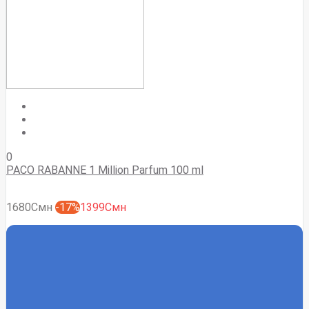
0
PACO RABANNE 1 Million Parfum 100 ml
1680Смн
-17%
1399Смн