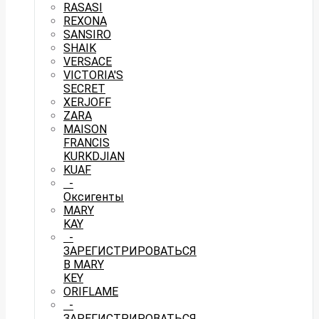
RASASI
REXONA
SANSIRO
SHAIK
VERSACE
VICTORIA'S
SECRET
XERJOFF
ZARA
MAISON
FRANCIS
KURKDJIAN
KUAF
-
Оксигенты
MARY
KAY
-
ЗАРЕГИСТРИРОВАТЬСЯ
В MARY
KEY
ORIFLAME
-
ЗАРЕГИСТРИРОВАТЬСЯ