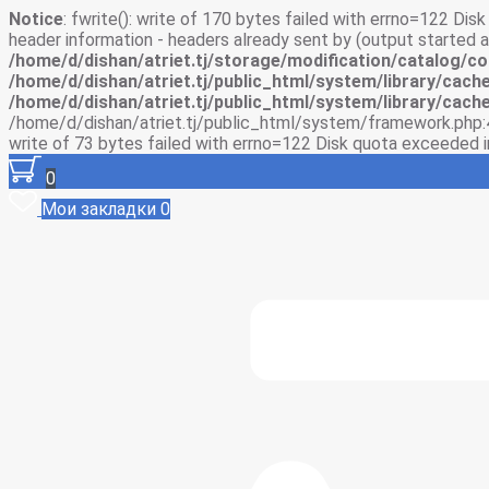
Notice
: fwrite(): write of 170 bytes failed with errno=122 Di
header information - headers already sent by (output started
/home/d/dishan/atriet.tj/storage/modification/catalog/co
/home/d/dishan/atriet.tj/public_html/system/library/cache
/home/d/dishan/atriet.tj/public_html/system/library/cache
/home/d/dishan/atriet.tj/public_html/system/framework.php:
write of 73 bytes failed with errno=122 Disk quota exceeded 
0
Мои закладки
0