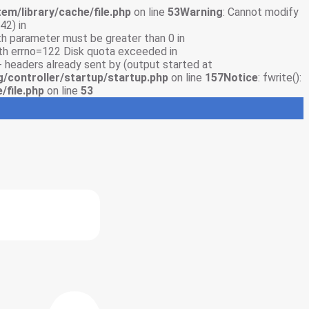
em/library/cache/file.php
on line
53
Warning
: Cannot modify
42) in
gth parameter must be greater than 0 in
with errno=122 Disk quota exceeded in
- headers already sent by (output started at
g/controller/startup/startup.php
on line
157
Notice
: fwrite():
/file.php
on line
53