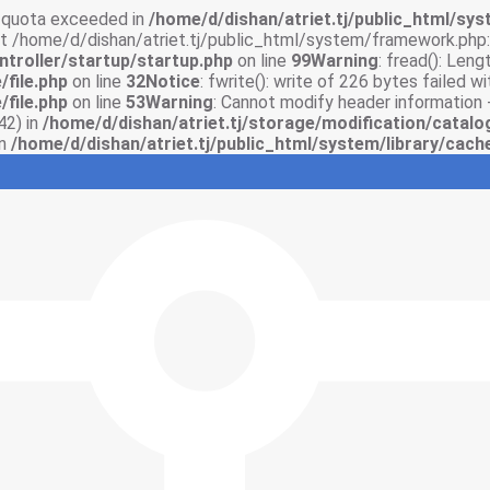
sk quota exceeded in
/home/d/dishan/atriet.tj/public_html/syst
 at /home/d/dishan/atriet.tj/public_html/system/framework.php:
ntroller/startup/startup.php
on line
99
Warning
: fread(): Len
/file.php
on line
32
Notice
: fwrite(): write of 226 bytes failed 
/file.php
on line
53
Warning
: Cannot modify header information 
42) in
/home/d/dishan/atriet.tj/storage/modification/catalo
in
/home/d/dishan/atriet.tj/public_html/system/library/cache