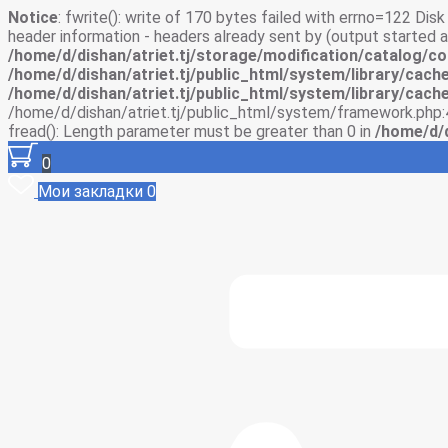
Notice
: fwrite(): write of 170 bytes failed with errno=122 Di
header information - headers already sent by (output started
/home/d/dishan/atriet.tj/storage/modification/catalog/co
/home/d/dishan/atriet.tj/public_html/system/library/cache
/home/d/dishan/atriet.tj/public_html/system/library/cache
/home/d/dishan/atriet.tj/public_html/system/framework.php:
fread(): Length parameter must be greater than 0 in
/home/d/d
0
Мои закладки
0