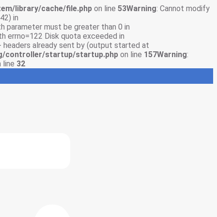
em/library/cache/file.php
on line
53
Warning
: Cannot modify
42) in
gth parameter must be greater than 0 in
with errno=122 Disk quota exceeded in
- headers already sent by (output started at
g/controller/startup/startup.php
on line
157
Warning
:
 line
32