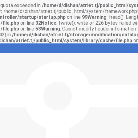
sk quota exceeded in
/home/d/dishan/atriet.tj/public_html/syst
 at /home/d/dishan/atriet.tj/public_html/system/framework.php:
ntroller/startup/startup.php
on line
99
Warning
: fread(): Len
/file.php
on line
32
Notice
: fwrite(): write of 226 bytes failed 
/file.php
on line
53
Warning
: Cannot modify header information 
42) in
/home/d/dishan/atriet.tj/storage/modification/catalo
ishan/atriet.tj/public_html/system/library/cache/file.php
on