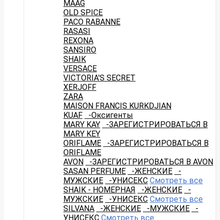
MAAG
OLD SPICE
PACO RABANNE
RASASI
REXONA
SANSIRO
SHAIK
VERSACE
VICTORIA'S SECRET
XERJOFF
ZARA
MAISON FRANCIS KURKDJIAN
KUAF
-Оксигенты
MARY KAY
-ЗАРЕГИСТРИРОВАТЬСЯ В
MARY KEY
ORIFLAME
-ЗАРЕГИСТРИРОВАТЬСЯ В
ORIFLAME
AVON
-ЗАРЕГИСТРИРОВАТЬСЯ В AVON
SASAN PERFUME
-ЖЕНСКИЕ
-
МУЖСКИЕ
-УНИСЕКС
Смотреть все
SHAIK - НОМЕРНАЯ
-ЖЕНСКИЕ
-
МУЖСКИЕ
-УНИСЕКС
Смотреть все
SILVANA
-ЖЕНСКИЕ
-МУЖСКИЕ
-
УНИСЕКС
Смотреть все