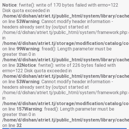
Notice
: fwrite(): write of 170 bytes failed with errno=122
Disk quota exceeded in
/home/d/dishan/atriet.tj/public_html/system/library/cache
on line
53
Warning
: Cannot modify header information -
headers already sent by (output started at
/home/d/dishan/atriet.tj/public_html/system/framework.php:
in
/home/d/dishan/atriet.tj/storage/modification/catalog/co
on line
99
Warning
: fread(): Length parameter must be
greater than 0 in
/home/d/dishan/atriet.tj/public_html/system/library/cache
on line
32
Notice
: fwrite(): write of 226 bytes failed with
errno=122 Disk quota exceeded in
/home/d/dishan/atriet.tj/public_html/system/library/cache
on line
53
Warning
: Cannot modify header information -
headers already sent by (output started at
/home/d/dishan/atriet.tj/public_html/system/framework.php:
in
/home/d/dishan/atriet.tj/storage/modification/catalog/co
on line
157
Warning
: fread(): Length parameter must be
greater than 0 in
/home/d/dishan/atriet.tj/public_html/system/library/cache
on line
32