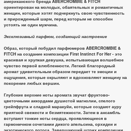
американского бренда ABERCROMBIE & FITCH
ориентирован на молодых, обаятельных и романтичных
женщин, которые хотят подчеркнуть свою чувственность
и прирожденный шарм, перед которым не способен
устоять ни один мужчина.
Эксклюзивный парфюм, создающий настроение
Образ, который побудил парфюмеров ABERCROMBIE &
FITCH на создание композиции First Instinct For Her - это
красивая и хрупкая девушка, испытывающая волшебное
чувство первой влюбленности. Легкий благородный
аромат удивительным образом передает те эмоции и
ощущения, которые окрыляют и вдохновляют женщину на
покорение любых вершин.
Глубокие верхние ноты аромата звучат фруктово-
цветочными аккордами душистой магнолии, спелого
грейпфрута и сладкой маракуйи, которые создают ауру
приятной свежести и безмятежности. Затем в ансамбль
вступают тонкие ноты сердца, проявляющиеся в
гармоничном сочетании дикого апельсина, орхидеи и
экзотического лотоса. Завершающий штрих композиции