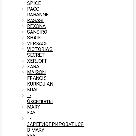
SPICE
PACO
RABANNE
RASASI
REXONA
SANSIRO
SHAIK
VERSACE
VICTORIA'S
SECRET
XERJOFF
ZARA
MAISON
FRANCIS
KURKDJIAN
KUAF
-
Оксигенты
MARY
KAY
-
ЗАРЕГИСТРИРОВАТЬСЯ
В MARY
KEY