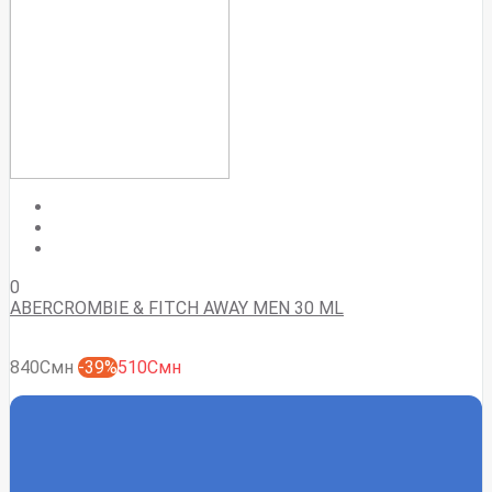
0
ABERCROMBIE & FITCH AWAY MEN 30 ML
840Смн
-39%
510Смн