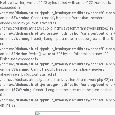
Notice
: fwrite(): write of 170 bytes failed with errno=122 Disk quota
exceeded in
/home/d/dishan/atriet.tj/public_html/system/library/cache/file.php
on line
53
Warning
: Cannot modify header information - headers
already sent by (output started at
/home/d/dishan/atriet.tj/public_html/system/framework.php:42) in
/home/d/dishan/atriet.tj/storage/modification/catalog/controller
on line
99
Warning
: fread(): Length parameter must be greater than 0
in
/home/d/dishan/atriet.tj/public_html/system/library/cache/file.php
on line
32
Notice
: fwrite(): write of 226 bytes failed with errno=122
Disk quota exceeded in
/home/d/dishan/atriet.tj/public_html/system/library/cache/file.php
on line
53
Warning
: Cannot modify header information - headers
already sent by (output started at
/home/d/dishan/atriet.tj/public_html/system/framework.php:42) in
/home/d/dishan/atriet.tj/storage/modification/catalog/controller
on line
157
Warning
: fread(): Length parameter must be greater than
0 in
/home/d/dishan/atriet.tj/public_html/system/library/cache/file.php
on line
32