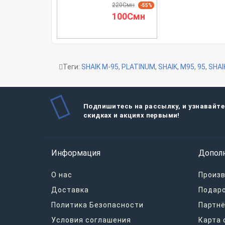
220Смн
-55%
100Смн
Теги:
SHAIK M-95
,
PLATINUM
,
SHAIK
,
M95
,
95
,
SHAI
Подпишитесь на рассылку, и узнавайте
скидках и акциях первыми!
Информация
Допол
О нас
Произ
Доставка
Подар
Политика Безопасности
Партнё
Условия соглашения
Карта 