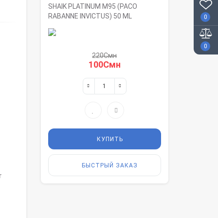
SHAIK PLATINUM M95 (PACO
RABANNE INVICTUS) 50 ML
0
0
220Смн
100Смн
КУПИТЬ
БЫСТРЫЙ ЗАКАЗ
т