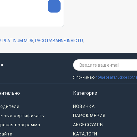
K PLATINUM M 95
,
PACO RABANNE INVICTU
,
 о
Я принимаю
пользовательское согл
нительно
Категории
водители
НОВИНКА
очные сертификаты
ПАРФЮМЕРИЯ
рская программа
АКСЕССУАРЫ
сайта
КАТАЛОГИ