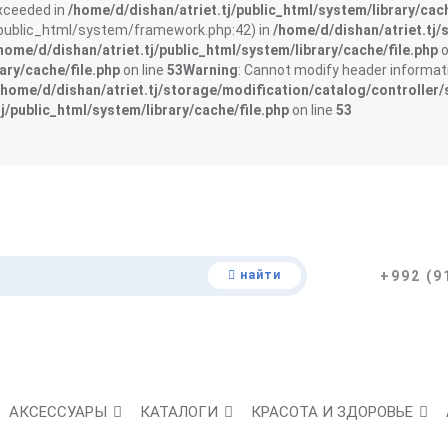
exceeded in
/home/d/dishan/atriet.tj/public_html/system/library/cach
j/public_html/system/framework.php:42) in
/home/d/dishan/atriet.tj/
home/d/dishan/atriet.tj/public_html/system/library/cache/file.php
o
ary/cache/file.php
on line
53
Warning
: Cannot modify header informati
/home/d/dishan/atriet.tj/storage/modification/catalog/controller/
j/public_html/system/library/cache/file.php
on line
53
найти
+992 (9
АКСЕССУАРЫ
КАТАЛОГИ
КРАСОТА И ЗДОРОВЬЕ