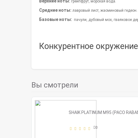
Верхние ноты:
грейпфрут, морская вода.
Средние ноты:
лавровый лист, жасминовый гедеон
Базовые ноты:
пачули, дубовый мох, гваяковое дер
Конкурентное окружени
Вы смотрели
SHAIK PLATINUM M95 (PACO RABAN
0