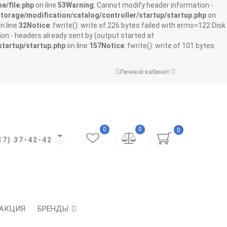
e/file.php
on line
53
Warning
: Cannot modify header information -
storage/modification/catalog/controller/startup/startup.php
on
n line
32
Notice
: fwrite(): write of 226 bytes failed with errno=122 Disk
on - headers already sent by (output started at
startup/startup.php
on line
157
Notice
: fwrite(): write of 101 bytes
Личный кабинет
0
0
0
17) 37-42-42
АКЦИЯ
БРЕНДЫ