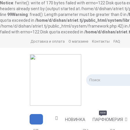
Notice
: fwrite(): write of 170 bytes failed with errno=122 Disk quota 
headers already sent by (output started at /home/d/dishan/atriet.t
line
99
Warning
: fread(): Length parameter must be greater than 0 in
/
quota exceeded in
/home/d/dishan/atriet.tj/public_html/system/libr
/home/d/dishan/atriet.tj/public_html/system/framework.php:42) in
failed with errno=122 Disk quota exceeded in
/home/d/dishan/atriet.t
Доставка и оплата
О магазине
Контакты
FAQ
NEW
НОВИНКА
ПАРФЮМЕРИЯ