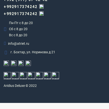
+992917374242
+992917374242
Пн-Пт с 8 до 20
Сб с 8 до 20
Вс c 8 до 20
info@atriet.ru
г. Бохтар, ул. Норинова д 21
Aridius
Deluxe © 2022