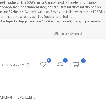
e/file.php
on line
53
Warning
: Cannot modify header information -
storage/modification/catalog/controller/startup/startup.php
on
n line
32
Notice
: fwrite(): write of 226 bytes failed with errno=122 Disk
on - headers already sent by (output started at
startup/startup.php
on line
157
Warning
: fread(): Length parameter
Личный кабинет
0
0
0
17) 37-42-42
АКЦИЯ
БРЕНДЫ