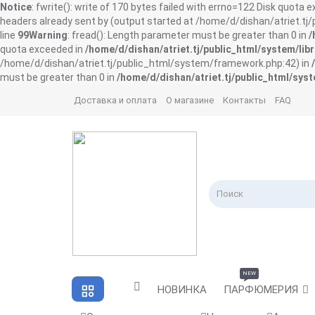
Notice
: fwrite(): write of 170 bytes failed with errno=122 Disk quota 
headers already sent by (output started at /home/d/dishan/atriet.t
line
99
Warning
: fread(): Length parameter must be greater than 0 in
/
quota exceeded in
/home/d/dishan/atriet.tj/public_html/system/libr
/home/d/dishan/atriet.tj/public_html/system/framework.php:42) in
must be greater than 0 in
/home/d/dishan/atriet.tj/public_html/syst
Доставка и оплата
О магазине
Контакты
FAQ
NEW
НОВИНКА
ПАРФЮМЕРИЯ