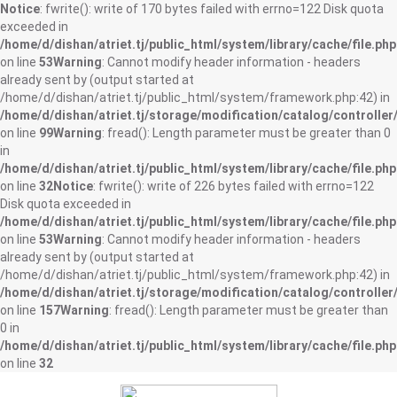
Notice
: fwrite(): write of 170 bytes failed with errno=122 Disk quota
exceeded in
/home/d/dishan/atriet.tj/public_html/system/library/cache/file.php
on line
53
Warning
: Cannot modify header information - headers
already sent by (output started at
/home/d/dishan/atriet.tj/public_html/system/framework.php:42) in
/home/d/dishan/atriet.tj/storage/modification/catalog/controller
on line
99
Warning
: fread(): Length parameter must be greater than 0
in
/home/d/dishan/atriet.tj/public_html/system/library/cache/file.php
on line
32
Notice
: fwrite(): write of 226 bytes failed with errno=122
Disk quota exceeded in
/home/d/dishan/atriet.tj/public_html/system/library/cache/file.php
on line
53
Warning
: Cannot modify header information - headers
already sent by (output started at
/home/d/dishan/atriet.tj/public_html/system/framework.php:42) in
/home/d/dishan/atriet.tj/storage/modification/catalog/controller
on line
157
Warning
: fread(): Length parameter must be greater than
0 in
/home/d/dishan/atriet.tj/public_html/system/library/cache/file.php
on line
32