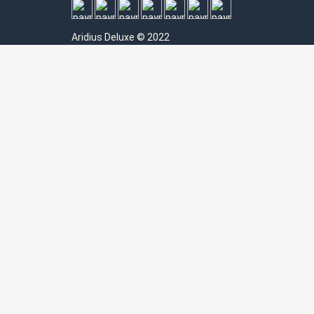
Aridius
Deluxe © 2022