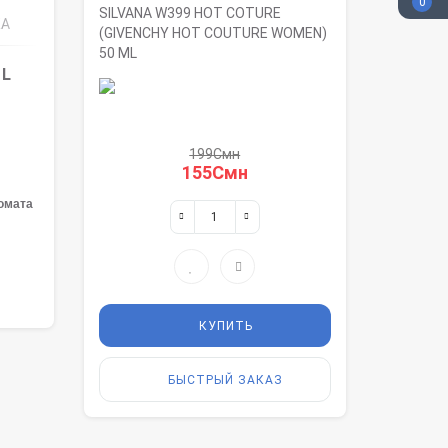
0
SILVANA W399 HOT COTURE
КА
(GIVENCHY HOT COUTURE WOMEN)
50 ML
ML
199Смн
155Смн
омата
КУПИТЬ
БЫСТРЫЙ ЗАКАЗ