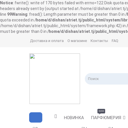
Notice
: fwrite(): write of 170 bytes failed with errno=122 Disk quota 
headers already sent by (output started at /home/d/dishan/atriet.t
line
99
Warning
: fread(): Length parameter must be greater than 0 in
/
quota exceeded in
/home/d/dishan/atriet.tj/public_html/system/libr
/home/d/dishan/atriet.tj/public_html/system/framework.php:42) in
must be greater than 0 in
/home/d/dishan/atriet.tj/public_html/syst
Доставка и оплата
О магазине
Контакты
FAQ
NEW
НОВИНКА
ПАРФЮМЕРИЯ