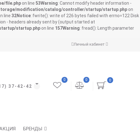
e/file.php
on line
53
Warning
: Cannot modify header information -
storage/modification/catalog/controller/startup/startup.php
on
n line
32
Notice
: fwrite(): write of 226 bytes failed with errno=122 Disk
on - headers already sent by (output started at
startup/startup.php
on line
157
Warning
: fread(): Length parameter
Личный кабинет
0
0
0
17) 37-42-42
АКЦИЯ
БРЕНДЫ