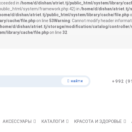
exceeded in
/home/d/dishan/atriet.tj/public_html/system/library/cach
j/public_html/system/framework.php:42) in
/home/d/dishan/atriet.tj/
home/d/dishan/atriet.tj/public_html/system/library/cache/file.php
o
ary/cache/file.php
on line
53
Warning
: Cannot modify header informati
/home/d/dishan/atriet.tj/storage/modification/catalog/controller/
em/library/cache/file.php
on line
32
найти
+992 (9
АКСЕССУАРЫ
КАТАЛОГИ
КРАСОТА И ЗДОРОВЬЕ