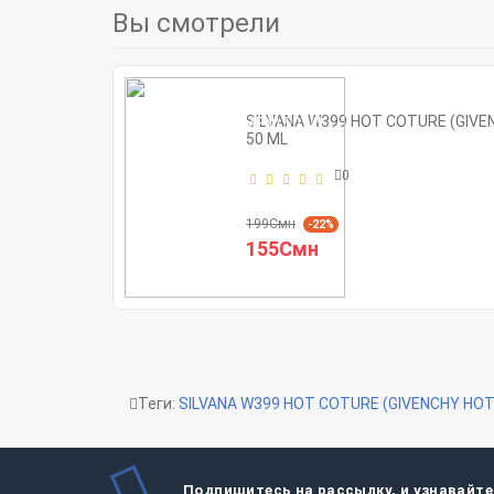
Вы смотрели
SILVANA W399 HOT COTURE (GIV
50 ML
0
199Смн
-22%
155Смн
Теги:
SILVANA W399 HOT COTURE (GIVENCHY HO
Подпишитесь на рассылку, и узнавайте