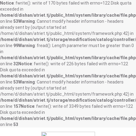
Notice
: fwrite(): write of 170 bytes failed with errno=122 Disk quota
exceeded in
/home/d/dishan/atriet.tj/public_html/system/library/cache/file.php
on line
53
Warning
: Cannot modify header information - headers
already sent by (output started at
/home/d/dishan/atriet.tj/public_html/system/framework.php:42) in
/home/d/dishan/atriet.tj/storage/modification/catalog/controller
on line
99
Warning
: fread(): Length parameter must be greater than 0
in
/home/d/dishan/atriet.tj/public_html/system/library/cache/file.php
on line
32
Notice
: fwrite(): write of 226 bytes failed with errno=122
Disk quota exceeded in
/home/d/dishan/atriet.tj/public_html/system/library/cache/file.php
on line
53
Warning
: Cannot modify header information - headers
already sent by (output started at
/home/d/dishan/atriet.tj/public_html/system/framework.php:42) in
/home/d/dishan/atriet.tj/storage/modification/catalog/controller
on line
157
Notice
: fwrite(): write of 3349 bytes failed with errno=122
Disk quota exceeded in
/home/d/dishan/atriet.tj/public_html/system/library/cache/file.php
on line
53