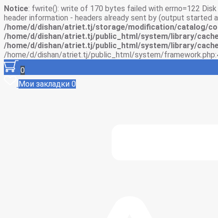
Notice
: fwrite(): write of 170 bytes failed with errno=122 Di
header information - headers already sent by (output started
/home/d/dishan/atriet.tj/storage/modification/catalog/co
/home/d/dishan/atriet.tj/public_html/system/library/cache
/home/d/dishan/atriet.tj/public_html/system/library/cache
/home/d/dishan/atriet.tj/public_html/system/framework.php:
0
Мои закладки
0