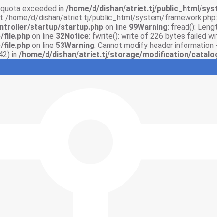
sk quota exceeded in
/home/d/dishan/atriet.tj/public_html/syst
 at /home/d/dishan/atriet.tj/public_html/system/framework.php:
ntroller/startup/startup.php
on line
99
Warning
: fread(): Len
/file.php
on line
32
Notice
: fwrite(): write of 226 bytes failed 
/file.php
on line
53
Warning
: Cannot modify header information 
42) in
/home/d/dishan/atriet.tj/storage/modification/catalo