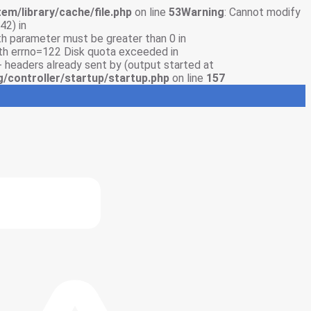
em/library/cache/file.php
on line
53
Warning
: Cannot modify
42) in
gth parameter must be greater than 0 in
with errno=122 Disk quota exceeded in
- headers already sent by (output started at
g/controller/startup/startup.php
on line
157