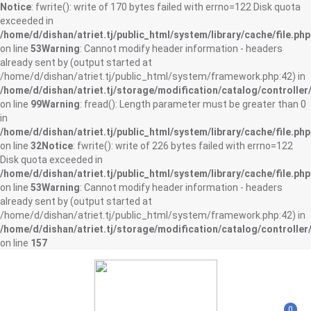
Notice
: fwrite(): write of 170 bytes failed with errno=122 Disk quota
exceeded in
/home/d/dishan/atriet.tj/public_html/system/library/cache/file.php
on line
53
Warning
: Cannot modify header information - headers
already sent by (output started at
/home/d/dishan/atriet.tj/public_html/system/framework.php:42) in
/home/d/dishan/atriet.tj/storage/modification/catalog/controller
on line
99
Warning
: fread(): Length parameter must be greater than 0
in
/home/d/dishan/atriet.tj/public_html/system/library/cache/file.php
on line
32
Notice
: fwrite(): write of 226 bytes failed with errno=122
Disk quota exceeded in
/home/d/dishan/atriet.tj/public_html/system/library/cache/file.php
on line
53
Warning
: Cannot modify header information - headers
already sent by (output started at
/home/d/dishan/atriet.tj/public_html/system/framework.php:42) in
/home/d/dishan/atriet.tj/storage/modification/catalog/controller
on line
157
0