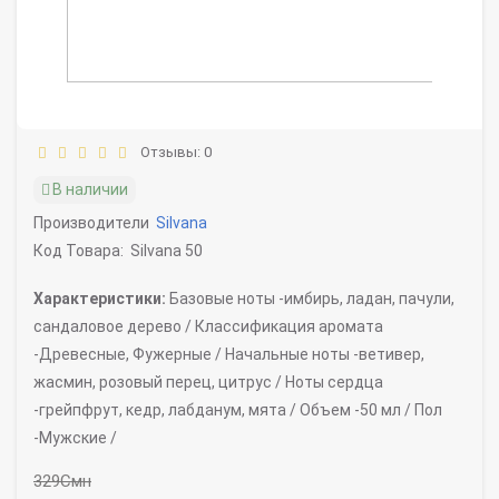
Отзывы: 0
В наличии
Производители
Silvana
Код Товара:
Silvana 50
Характеристики:
Базовые ноты -
имбирь, ладан, пачули,
сандаловое дерево /
Классификация аромата
-
Древесные, Фужерные /
Начальные ноты -
ветивер,
жасмин, розовый перец, цитрус /
Ноты сердца
-
грейпфрут, кедр, лабданум, мята /
Объем -
50 мл /
Пол
-
Мужские /
329Смн