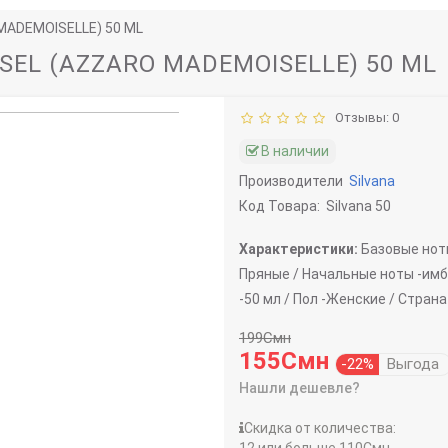
MADEMOISELLE) 50 ML
SEL (AZZARO MADEMOISELLE) 50 ML
Отзывы: 0
В наличии
Производители
Silvana
Код Товара:
Silvana 50
Характеристики:
Базовые нот
Пряные /
Начальные ноты -
имб
-
50 мл /
Пол -
Женские /
Страна
199Смн
155Смн
-22%
Выгода
Нашли дешевле?
Скидка от количества: