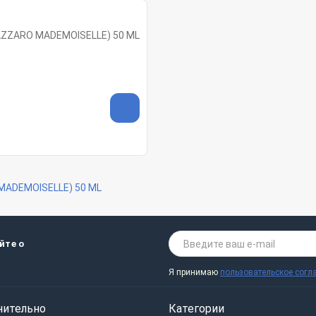
AZZARO MADEMOISELLE) 50 ML
MADEMOISELLE) 50 ML
йте о
Я принимаю
пользовательское согл
нительно
Категории