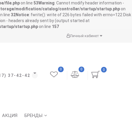
e/file.php
on line
53
Warning
: Cannot modify header information -
storage/modification/catalog/controller/startup/startup.php
on
n line
32
Notice
: fwrite(): write of 226 bytes failed with errno=122 Disk
on - headers already sent by (output started at
startup/startup.php
on line
157
Личный кабинет
0
0
0
17) 37-42-42
АКЦИЯ
БРЕНДЫ