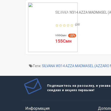
SILVANA W314 AZZA MADMASEL (
0
199Смн
-22%
155Смн
Теги:
SILVANA W314 AZZA MADMASEL (AZZARO 
Подпишитесь на рассылку, и узнава
скидках и акциях первыми!
Информация
Допол