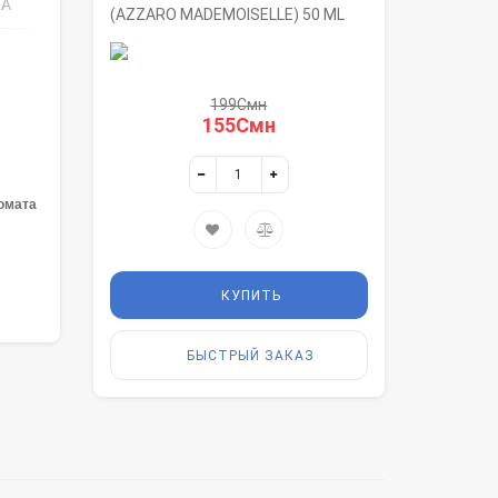
КА
(AZZARO MADEMOISELLE) 50 ML
199Смн
155Смн
омата
КУПИТЬ
БЫСТРЫЙ ЗАКАЗ