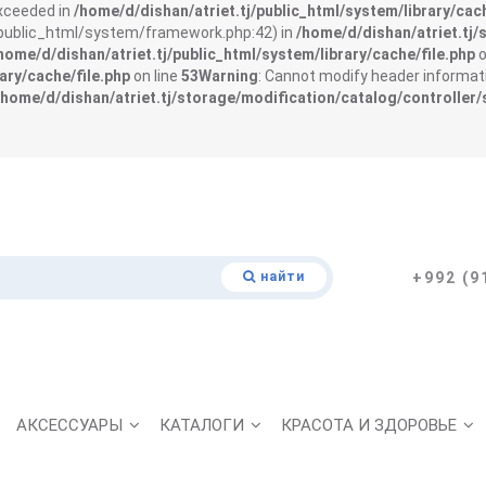
exceeded in
/home/d/dishan/atriet.tj/public_html/system/library/cach
j/public_html/system/framework.php:42) in
/home/d/dishan/atriet.tj/
home/d/dishan/atriet.tj/public_html/system/library/cache/file.php
o
ary/cache/file.php
on line
53
Warning
: Cannot modify header informati
/home/d/dishan/atriet.tj/storage/modification/catalog/controller/
найти
+992 (9
АКСЕССУАРЫ
КАТАЛОГИ
КРАСОТА И ЗДОРОВЬЕ