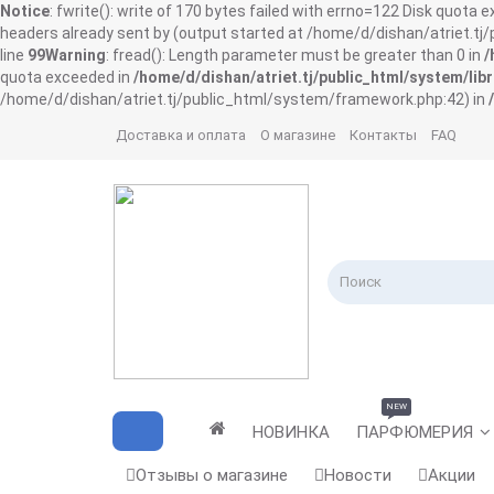
Notice
: fwrite(): write of 170 bytes failed with errno=122 Disk quota 
headers already sent by (output started at /home/d/dishan/atriet.t
line
99
Warning
: fread(): Length parameter must be greater than 0 in
/
quota exceeded in
/home/d/dishan/atriet.tj/public_html/system/libr
/home/d/dishan/atriet.tj/public_html/system/framework.php:42) in
Доставка и оплата
О магазине
Контакты
FAQ
NEW
НОВИНКА
ПАРФЮМЕРИЯ
Отзывы о магазине
Новости
Акции