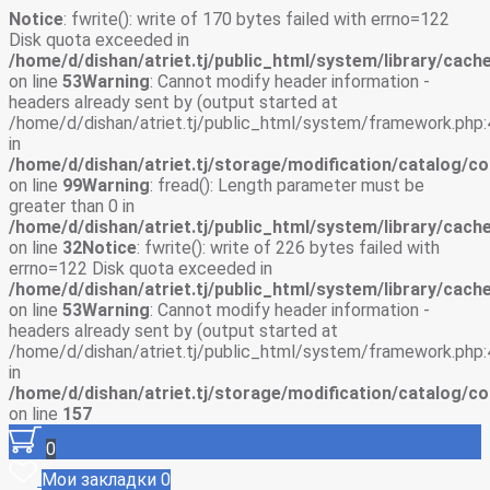
Notice
: fwrite(): write of 170 bytes failed with errno=122
Disk quota exceeded in
/home/d/dishan/atriet.tj/public_html/system/library/cache
on line
53
Warning
: Cannot modify header information -
headers already sent by (output started at
/home/d/dishan/atriet.tj/public_html/system/framework.php:
in
/home/d/dishan/atriet.tj/storage/modification/catalog/co
on line
99
Warning
: fread(): Length parameter must be
greater than 0 in
/home/d/dishan/atriet.tj/public_html/system/library/cache
on line
32
Notice
: fwrite(): write of 226 bytes failed with
errno=122 Disk quota exceeded in
/home/d/dishan/atriet.tj/public_html/system/library/cache
on line
53
Warning
: Cannot modify header information -
headers already sent by (output started at
/home/d/dishan/atriet.tj/public_html/system/framework.php:
in
/home/d/dishan/atriet.tj/storage/modification/catalog/co
on line
157
0
Мои закладки
0