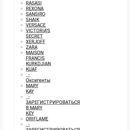
RASASI
REXONA
SANSIRO
SHAIK
VERSACE
VICTORIA'S
SECRET
XERJOFF
ZARA
MAISON
FRANCIS
KURKDJIAN
KUAF
-
Оксигенты
MARY
KAY
-
ЗАРЕГИСТРИРОВАТЬСЯ
В MARY
KEY
ORIFLAME
-
ЗАРЕГИСТРИРОВАТЬСЯ