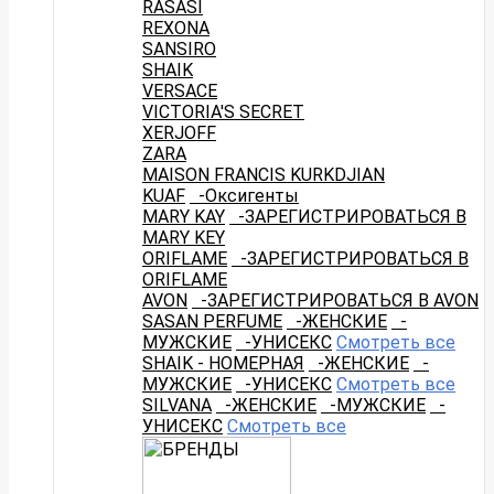
RASASI
REXONA
SANSIRO
SHAIK
VERSACE
VICTORIA'S SECRET
XERJOFF
ZARA
MAISON FRANCIS KURKDJIAN
KUAF
-Оксигенты
MARY KAY
-ЗАРЕГИСТРИРОВАТЬСЯ В
MARY KEY
ORIFLAME
-ЗАРЕГИСТРИРОВАТЬСЯ В
ORIFLAME
AVON
-ЗАРЕГИСТРИРОВАТЬСЯ В AVON
SASAN PERFUME
-ЖЕНСКИЕ
-
МУЖСКИЕ
-УНИСЕКС
Смотреть все
SHAIK - НОМЕРНАЯ
-ЖЕНСКИЕ
-
МУЖСКИЕ
-УНИСЕКС
Смотреть все
SILVANA
-ЖЕНСКИЕ
-МУЖСКИЕ
-
УНИСЕКС
Смотреть все