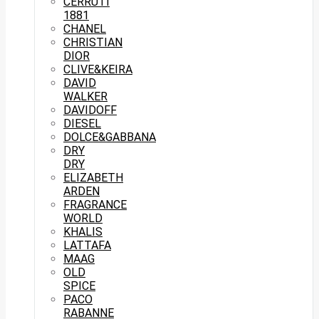
CERRUTI
1881
CHANEL
CHRISTIAN
DIOR
CLIVE&KEIRA
DAVID
WALKER
DAVIDOFF
DIESEL
DOLCE&GABBANA
DRY
DRY
ELIZABETH
ARDEN
FRAGRANCE
WORLD
KHALIS
LATTAFA
MAAG
OLD
SPICE
PACO
RABANNE