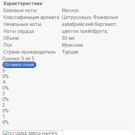
Характеристики
Базовые ноты
Мускус.
Классификация аромата
Цитрусовые, Фужерные
Начальные ноты
калабрийский бергамот;
Ноты сердца
цветок грейпфрута;
Объем
50 мл
Пол
Мужские
Страна-производитель
Турция
Оценка:
0
из 5
Оставить отзыв
5
0%
4
0%
3
0%
2
0%
1
0%