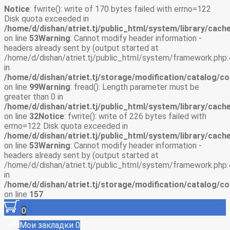
Notice
: fwrite(): write of 170 bytes failed with errno=122
Disk quota exceeded in
/home/d/dishan/atriet.tj/public_html/system/library/cache
on line
53
Warning
: Cannot modify header information -
headers already sent by (output started at
/home/d/dishan/atriet.tj/public_html/system/framework.php:
in
/home/d/dishan/atriet.tj/storage/modification/catalog/co
on line
99
Warning
: fread(): Length parameter must be
greater than 0 in
/home/d/dishan/atriet.tj/public_html/system/library/cache
on line
32
Notice
: fwrite(): write of 226 bytes failed with
errno=122 Disk quota exceeded in
/home/d/dishan/atriet.tj/public_html/system/library/cache
on line
53
Warning
: Cannot modify header information -
headers already sent by (output started at
/home/d/dishan/atriet.tj/public_html/system/framework.php:
in
/home/d/dishan/atriet.tj/storage/modification/catalog/co
on line
157
0
Мои закладки
0