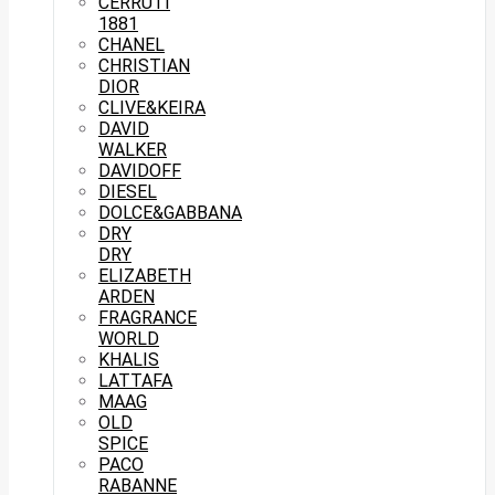
CERRUTI
1881
CHANEL
CHRISTIAN
DIOR
CLIVE&KEIRA
DAVID
WALKER
DAVIDOFF
DIESEL
DOLCE&GABBANA
DRY
DRY
ELIZABETH
ARDEN
FRAGRANCE
WORLD
KHALIS
LATTAFA
MAAG
OLD
SPICE
PACO
RABANNE