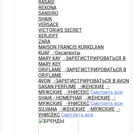
RASASI
REXONA
SANSIRO
SHAIK
VERSACE
VICTORIA'S SECRET
XERJOFF
ZARA
MAISON FRANCIS KURKDJIAN
KUAF
-Оксигенты
MARY KAY
-ЗАРЕГИСТРИРОВАТЬСЯ В
MARY KEY
ORIFLAME
-ЗАРЕГИСТРИРОВАТЬСЯ В
ORIFLAME
AVON
-ЗАРЕГИСТРИРОВАТЬСЯ В AVON
SASAN PERFUME
-ЖЕНСКИЕ
-
МУЖСКИЕ
-УНИСЕКС
Смотреть все
SHAIK - НОМЕРНАЯ
-ЖЕНСКИЕ
-
МУЖСКИЕ
-УНИСЕКС
Смотреть все
SILVANA
-ЖЕНСКИЕ
-МУЖСКИЕ
-
УНИСЕКС
Смотреть все