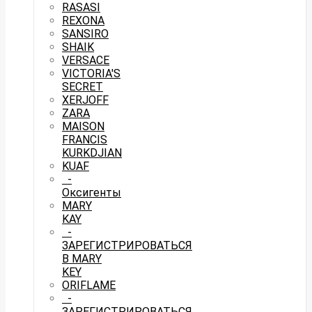
RASASI
REXONA
SANSIRO
SHAIK
VERSACE
VICTORIA'S
SECRET
XERJOFF
ZARA
MAISON
FRANCIS
KURKDJIAN
KUAF
-
Оксигенты
MARY
KAY
-
ЗАРЕГИСТРИРОВАТЬСЯ
В MARY
KEY
ORIFLAME
-
ЗАРЕГИСТРИРОВАТЬСЯ