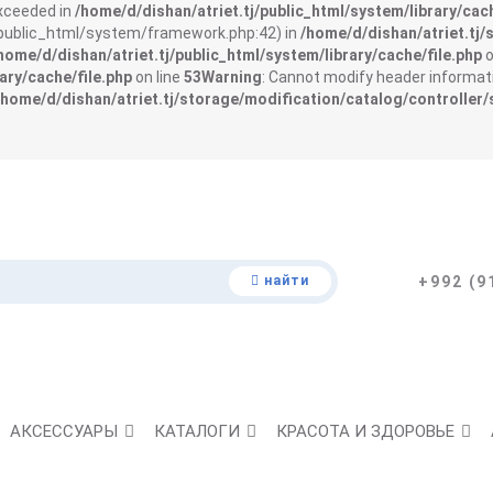
exceeded in
/home/d/dishan/atriet.tj/public_html/system/library/cach
j/public_html/system/framework.php:42) in
/home/d/dishan/atriet.tj/
home/d/dishan/atriet.tj/public_html/system/library/cache/file.php
o
ary/cache/file.php
on line
53
Warning
: Cannot modify header informati
/home/d/dishan/atriet.tj/storage/modification/catalog/controller/
найти
+992 (9
АКСЕССУАРЫ
КАТАЛОГИ
КРАСОТА И ЗДОРОВЬЕ