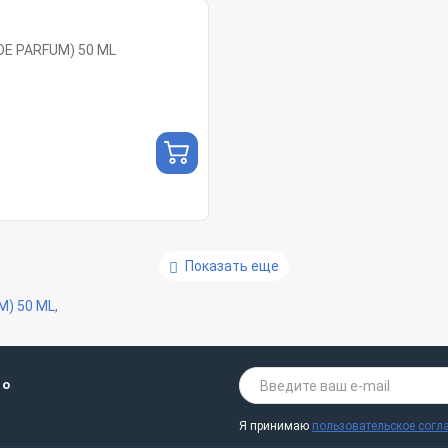
DE PARFUM) 50 ML
Показать еще
M) 50 ML
,
 о
Я принимаю
пользовательское согл