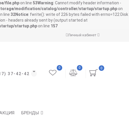
e/file.php
on line
53
Warning
: Cannot modify header information -
storage/modification/catalog/controller/startup/startup.php
on
n line
32
Notice
: fwrite(): write of 226 bytes failed with errno=122 Disk
on - headers already sent by (output started at
startup/startup.php
on line
157
Личный кабинет
0
0
0
17) 37-42-42
АКЦИЯ
БРЕНДЫ