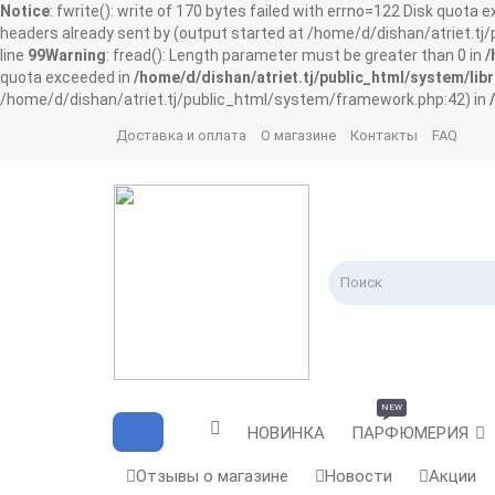
Notice
: fwrite(): write of 170 bytes failed with errno=122 Disk quota 
headers already sent by (output started at /home/d/dishan/atriet.t
line
99
Warning
: fread(): Length parameter must be greater than 0 in
/
quota exceeded in
/home/d/dishan/atriet.tj/public_html/system/libr
/home/d/dishan/atriet.tj/public_html/system/framework.php:42) in
Доставка и оплата
О магазине
Контакты
FAQ
NEW
НОВИНКА
ПАРФЮМЕРИЯ
Отзывы о магазине
Новости
Акции