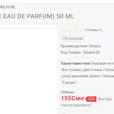
UM) 50 ML
E EAU DE PARFUM) 50 ML
Отзывы: 0
В наличии
Производители
Silvana
Код Товара:
Silvana 50
Характеристики:
Базовые нот
-
Восточные, Цветочные /
Нача
-
роза, магнолия, лилия /
Объем
-
Турция /
199Смн
155Смн
-22%
Выгода
Нашли дешевле?