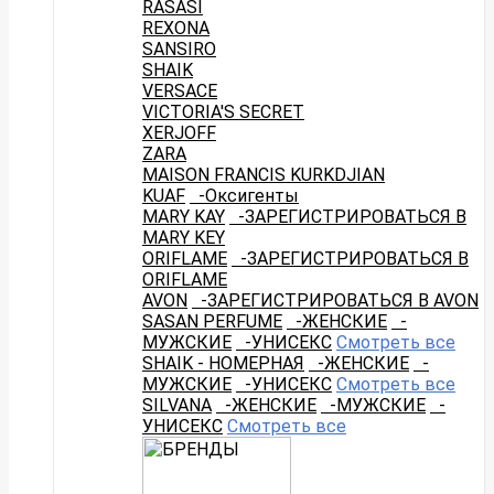
RASASI
REXONA
SANSIRO
SHAIK
VERSACE
VICTORIA'S SECRET
XERJOFF
ZARA
MAISON FRANCIS KURKDJIAN
KUAF
-Оксигенты
MARY KAY
-ЗАРЕГИСТРИРОВАТЬСЯ В
MARY KEY
ORIFLAME
-ЗАРЕГИСТРИРОВАТЬСЯ В
ORIFLAME
AVON
-ЗАРЕГИСТРИРОВАТЬСЯ В AVON
SASAN PERFUME
-ЖЕНСКИЕ
-
МУЖСКИЕ
-УНИСЕКС
Смотреть все
SHAIK - НОМЕРНАЯ
-ЖЕНСКИЕ
-
МУЖСКИЕ
-УНИСЕКС
Смотреть все
SILVANA
-ЖЕНСКИЕ
-МУЖСКИЕ
-
УНИСЕКС
Смотреть все