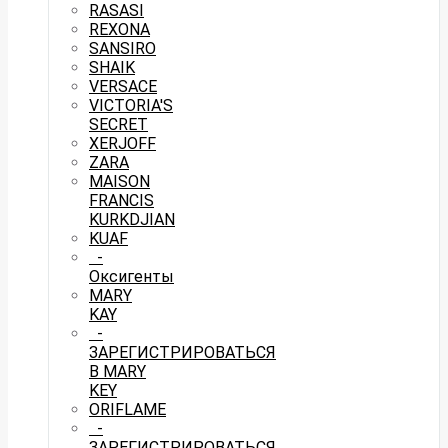
RASASI
REXONA
SANSIRO
SHAIK
VERSACE
VICTORIA'S
SECRET
XERJOFF
ZARA
MAISON
FRANCIS
KURKDJIAN
KUAF
-
Оксигенты
MARY
KAY
-
ЗАРЕГИСТРИРОВАТЬСЯ
В MARY
KEY
ORIFLAME
-
ЗАРЕГИСТРИРОВАТЬСЯ