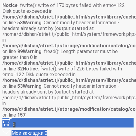
Notice
: fwrite(): write of 170 bytes failed with errno=122
Disk quota exceeded in
/home/d/dishan/atriet.tj/public_html/system/library/cache
on line
53
Warning
: Cannot modify header information -
headers already sent by (output started at
/home/d/dishan/atriet.tj/public_html/system/framework.php:
in
/home/d/dishan/atriet.tj/storage/modification/catalog/co
on line
99
Warning
: fread(): Length parameter must be
greater than 0 in
/home/d/dishan/atriet.tj/public_html/system/library/cache
on line
32
Notice
: fwrite(): write of 226 bytes failed with
errno=122 Disk quota exceeded in
/home/d/dishan/atriet.tj/public_html/system/library/cache
on line
53
Warning
: Cannot modify header information -
headers already sent by (output started at
/home/d/dishan/atriet.tj/public_html/system/framework.php:
in
/home/d/dishan/atriet.tj/storage/modification/catalog/co
on line
157
0
Мои закладки
0