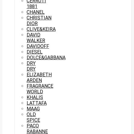
CERRUTI
1881
CHANEL
CHRISTIAN
DIOR
CLIVE&KEIRA
DAVID
WALKER
DAVIDOFF
DIESEL
DOLCE&GABBANA
DRY
DRY
ELIZABETH
ARDEN
FRAGRANCE
WORLD
KHALIS
LATTAFA
MAAG
OLD
SPICE
PACO
RABANNE