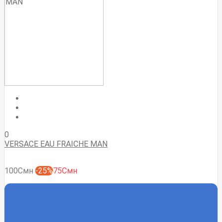
0
VERSACE EAU FRAICHE MAN
100Смн
-25%
75Смн