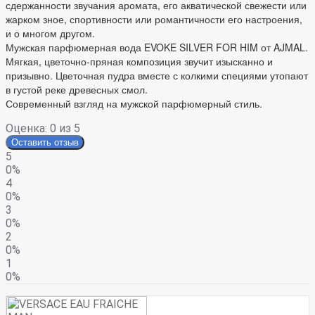
сдержанности звучания аромата, его акватической свежести или
жарком зное, спортивности или романтичности его настроения,
и о многом другом.
Мужская парфюмерная вода EVOKE SILVER FOR HIM от AJMAL.
Мягкая, цветочно-пряная композиция звучит изысканно и
призывно. Цветочная пудра вместе с колкими специями утопают
в густой реке древесных смол.
Современный взгляд на мужской парфюмерный стиль.
Оценка:
0
из 5
Оставить отзыв
5
0%
4
0%
3
0%
2
0%
1
0%