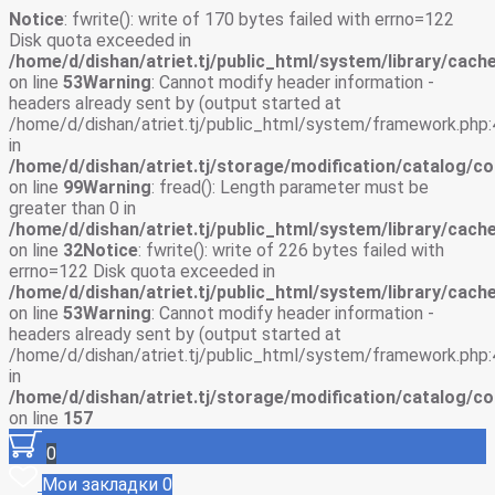
Notice
: fwrite(): write of 170 bytes failed with errno=122
Disk quota exceeded in
/home/d/dishan/atriet.tj/public_html/system/library/cache
on line
53
Warning
: Cannot modify header information -
headers already sent by (output started at
/home/d/dishan/atriet.tj/public_html/system/framework.php:
in
/home/d/dishan/atriet.tj/storage/modification/catalog/co
on line
99
Warning
: fread(): Length parameter must be
greater than 0 in
/home/d/dishan/atriet.tj/public_html/system/library/cache
on line
32
Notice
: fwrite(): write of 226 bytes failed with
errno=122 Disk quota exceeded in
/home/d/dishan/atriet.tj/public_html/system/library/cache
on line
53
Warning
: Cannot modify header information -
headers already sent by (output started at
/home/d/dishan/atriet.tj/public_html/system/framework.php:
in
/home/d/dishan/atriet.tj/storage/modification/catalog/co
on line
157
0
Мои закладки
0