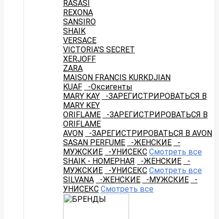
RASASI
REXONA
SANSIRO
SHAIK
VERSACE
VICTORIA'S SECRET
XERJOFF
ZARA
MAISON FRANCIS KURKDJIAN
KUAF
-Оксигенты
MARY KAY
-ЗАРЕГИСТРИРОВАТЬСЯ В
MARY KEY
ORIFLAME
-ЗАРЕГИСТРИРОВАТЬСЯ В
ORIFLAME
AVON
-ЗАРЕГИСТРИРОВАТЬСЯ В AVON
SASAN PERFUME
-ЖЕНСКИЕ
-
МУЖСКИЕ
-УНИСЕКС
Смотреть все
SHAIK - НОМЕРНАЯ
-ЖЕНСКИЕ
-
МУЖСКИЕ
-УНИСЕКС
Смотреть все
SILVANA
-ЖЕНСКИЕ
-МУЖСКИЕ
-
УНИСЕКС
Смотреть все