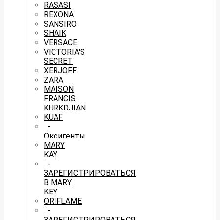
RASASI
REXONA
SANSIRO
SHAIK
VERSACE
VICTORIA'S
SECRET
XERJOFF
ZARA
MAISON
FRANCIS
KURKDJIAN
KUAF
-
Оксигенты
MARY
KAY
-
ЗАРЕГИСТРИРОВАТЬСЯ
В MARY
KEY
ORIFLAME
-
ЗАРЕГИСТРИРОВАТЬСЯ