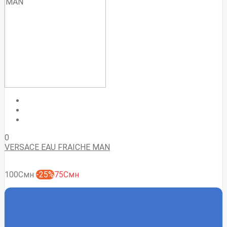
0
VERSACE EAU FRAICHE MAN
100Смн
-25%
75Смн