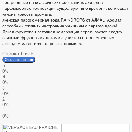
построенные на классических сочетаниях аккордов
парфюмерные композиции существуют вне времени, воплощая
каноны красоты аромата.
Женская парфюмерная вода RAINDROPS от AJMAL. Аромат,
способный оживить настроение женщины с первого вдоха!
Яркая фруктово-цветочная композиция переливается сладко-
сочными фруктовыми нотами с упоительно-женственным
аккордом иланг-иланга, розы и жасмина.
Оценка:
0
из 5
Оставить отзыв
5
0%
4
0%
3
0%
2
0%
1
0%