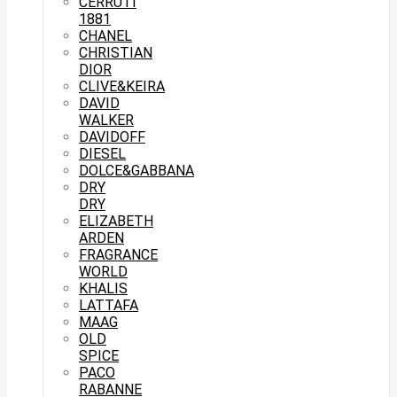
CERRUTI
1881
CHANEL
CHRISTIAN
DIOR
CLIVE&KEIRA
DAVID
WALKER
DAVIDOFF
DIESEL
DOLCE&GABBANA
DRY
DRY
ELIZABETH
ARDEN
FRAGRANCE
WORLD
KHALIS
LATTAFA
MAAG
OLD
SPICE
PACO
RABANNE