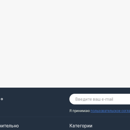
 о
Я принимаю
пользовательское согл
нительно
Категории