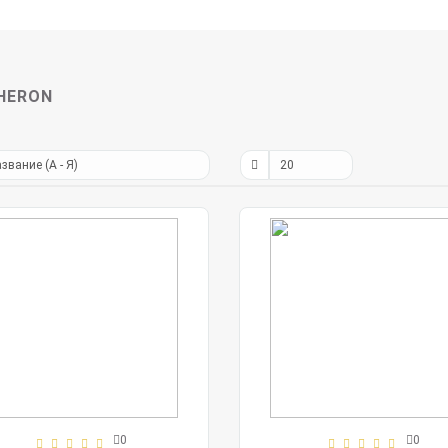
HERON
0
0