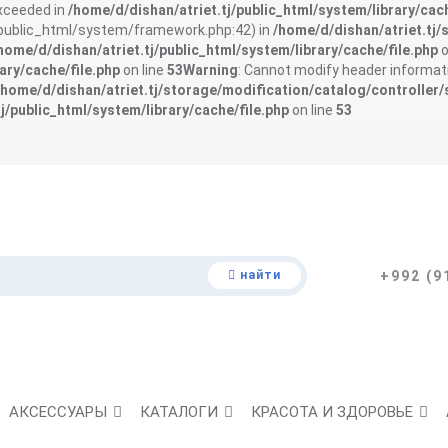
exceeded in
/home/d/dishan/atriet.tj/public_html/system/library/cach
j/public_html/system/framework.php:42) in
/home/d/dishan/atriet.tj/
home/d/dishan/atriet.tj/public_html/system/library/cache/file.php
o
ary/cache/file.php
on line
53
Warning
: Cannot modify header informati
/home/d/dishan/atriet.tj/storage/modification/catalog/controller/
j/public_html/system/library/cache/file.php
on line
53
найти
+992 (9
АКСЕССУАРЫ
КАТАЛОГИ
КРАСОТА И ЗДОРОВЬЕ