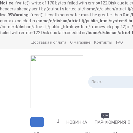
Notice
: fwrite(): write of 170 bytes failed with errno=122 Disk quota 
headers already sent by (output started at /home/d/dishan/atriet.t
line
99
Warning
: fread(): Length parameter must be greater than 0 in
/
quota exceeded in
/home/d/dishan/atriet.tj/public_html/system/libr
/home/d/dishan/atriet.tj/public_html/system/framework.php:42) in
failed with errno=122 Disk quota exceeded in
/home/d/dishan/atriet.t
Доставка и оплата
О магазине
Контакты
FAQ
NEW
НОВИНКА
ПАРФЮМЕРИЯ