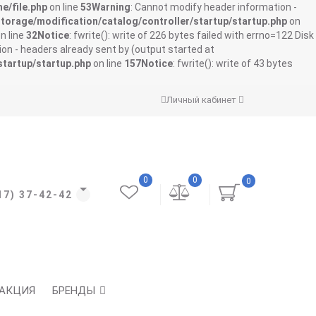
e/file.php
on line
53
Warning
: Cannot modify header information -
storage/modification/catalog/controller/startup/startup.php
on
n line
32
Notice
: fwrite(): write of 226 bytes failed with errno=122 Disk
on - headers already sent by (output started at
startup/startup.php
on line
157
Notice
: fwrite(): write of 43 bytes
Личный кабинет
0
0
0
17) 37-42-42
АКЦИЯ
БРЕНДЫ