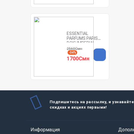
ESSENTIAL
PARFUMS PARIS
BOIS IMPERIAL
refillable 100ML
2560Смн
-34%
1700Смн
Подпишитесь на рассылку, и узнавайте
скидках и акциях первыми!
Информация
Допол