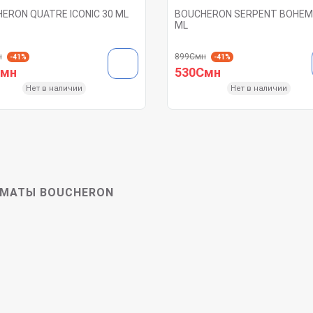
ERON QUATRE ICONIC 30 ML
BOUCHERON SERPENT BOHEM
ML
н
899Смн
-41%
-41%
Смн
530Смн
Нет в наличии
Нет в наличии
МАТЫ BOUCHERON