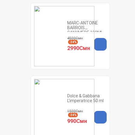
MARC-ANTOINE
BARROIS
GANYMEDE 100ML
4500Смн
-34%
2990Смн
Dolce & Gabbana
L'imperatrice 50 ml
1500Смн
-34%
990Смн