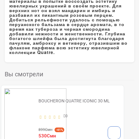
материалы в попытке воссоздать эстетику
ювелирных украшений в своём проекте. Для
верхних нот он взял мандарин и имбирь и
разбавил их пикантным розовым перцем.
Добиться рельефности удалось с помощью
перуанского бальзама в сердце аромата, в то
время как тубероза и черная смородина
добавили нежности и женственности. Глубина
богатого шлейфа была достигнута благодаря
пачулям, амброксу и ветиверу, отразившим во
флаконе парфюма всю эстетику ювелирной
коллекции Quatre.
Вы смотрели
BOUCHERON QUATRE ICONIC 30 ML
0
899Смн
-41%
530Смн