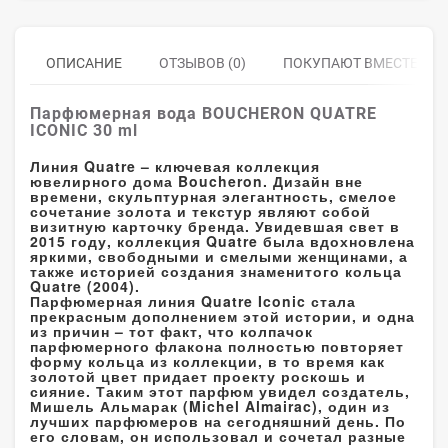
ОПИСАНИЕ
ОТЗЫВОВ (0)
ПОКУПАЮТ ВМЕСТЕ
Парфюмерная вода BOUCHERON QUATRE
ICONIC 30 ml
Линия Quatre – ключевая коллекция
ювелирного дома Boucheron. Дизайн вне
времени, скульптурная элегантность, смелое
сочетание золота и текстур являют собой
визитную карточку бренда. Увидевшая свет в
2015 году, коллекция Quatre была вдохновлена
яркими, свободными и смелыми женщинами, а
также историей создания знаменитого кольца
Quatre (2004).
Парфюмерная линия Quatre Iconic стала
прекрасным дополнением этой истории, и одна
из причин – тот факт, что колпачок
парфюмерного флакона полностью повторяет
форму кольца из коллекции, в то время как
золотой цвет придает проекту роскошь и
сияние. Таким этот парфюм увидел создатель,
Мишель Альмарак (Michel Almairac), один из
лучших парфюмеров на сегодняшний день. По
его словам, он использовал и сочетал разные