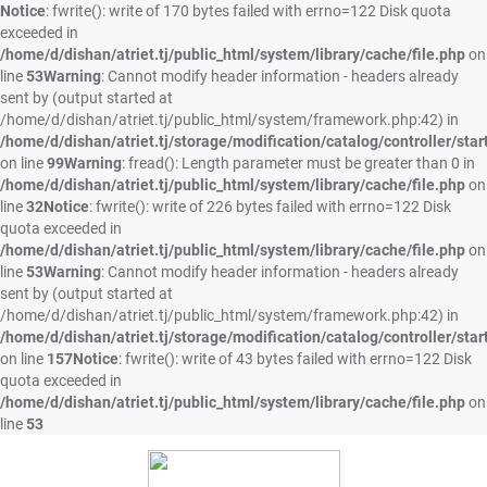
Notice
: fwrite(): write of 170 bytes failed with errno=122 Disk quota
exceeded in
/home/d/dishan/atriet.tj/public_html/system/library/cache/file.php
on
line
53
Warning
: Cannot modify header information - headers already
sent by (output started at
/home/d/dishan/atriet.tj/public_html/system/framework.php:42) in
/home/d/dishan/atriet.tj/storage/modification/catalog/controller/star
on line
99
Warning
: fread(): Length parameter must be greater than 0 in
/home/d/dishan/atriet.tj/public_html/system/library/cache/file.php
on
line
32
Notice
: fwrite(): write of 226 bytes failed with errno=122 Disk
quota exceeded in
/home/d/dishan/atriet.tj/public_html/system/library/cache/file.php
on
line
53
Warning
: Cannot modify header information - headers already
sent by (output started at
/home/d/dishan/atriet.tj/public_html/system/framework.php:42) in
/home/d/dishan/atriet.tj/storage/modification/catalog/controller/star
on line
157
Notice
: fwrite(): write of 43 bytes failed with errno=122 Disk
quota exceeded in
/home/d/dishan/atriet.tj/public_html/system/library/cache/file.php
on
line
53