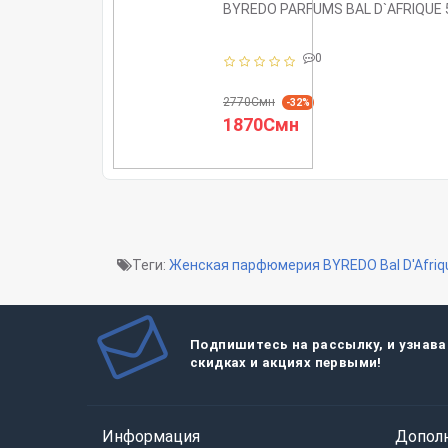
BYREDO PARFUMS BAL D`AFRIQUE 
0
2770Смн
-32%
1870Смн
Теги:
Женская парфюмерия BYREDO Bal D'Afriq
Подпишитесь на рассылку, и узнава
скидках и акциях первыми!
Информация
Допол