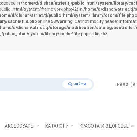
exceeded in
/home/d/dishan/atriet.tj/public_html/system/library/cach
j/public_html/system/framework.php:42) in
/home/d/dishan/atriet.tj/
home/d/dishan/atriet.tj/public_html/system/library/cache/file.php
o
ary/cache/file.php
on line
53
Warning
: Cannot modify header informati
/home/d/dishan/atriet.tj/storage/modification/catalog/controller/
j/public_html/system/library/cache/file.php
on line
53
найти
+992 (9
АКСЕССУАРЫ
КАТАЛОГИ
КРАСОТА И ЗДОРОВЬЕ