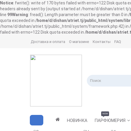
Notice
: fwrite(): write of 170 bytes failed with errno=122 Disk quota 
headers already sent by (output started at /home/d/dishan/atriet.t
line
99
Warning
: fread(): Length parameter must be greater than 0 in
/
quota exceeded in
/home/d/dishan/atriet.tj/public_html/system/libr
/home/d/dishan/atriet.tj/public_html/system/framework.php:42) in
failed with errno=122 Disk quota exceeded in
/home/d/dishan/atriet.t
Доставка и оплата
О магазине
Контакты
FAQ
NEW
НОВИНКА
ПАРФЮМЕРИЯ