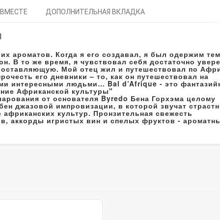
 ВМЕСТЕ
ДОПОЛНИТЕЛЬНАЯ ВКЛАДКА
l
оих ароматов. Когда я его создавал, я был одержим тем
н. В то же время, я чувствовал себя достаточно увере
составляющую. Мой отец жил и путешествовал по Афри
прочесть его дневники – то, как он путешествовал на
ыми интересными людьми… Bal d’Afrique - это фантазий
ение Африканской культуры"
чарования от основателя Byredo Бена Горхэма целому
бен джазовой импровизации, в которой звучат страст
 африканских культур. Пронзительная свежесть
ов, аккорды игристых вин и спелых фруктов - ароматн