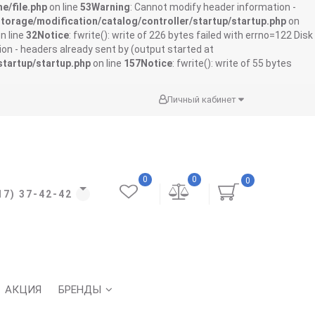
e/file.php
on line
53
Warning
: Cannot modify header information -
storage/modification/catalog/controller/startup/startup.php
on
n line
32
Notice
: fwrite(): write of 226 bytes failed with errno=122 Disk
on - headers already sent by (output started at
startup/startup.php
on line
157
Notice
: fwrite(): write of 55 bytes
Личный кабинет
0
0
0
17) 37-42-42
АКЦИЯ
БРЕНДЫ