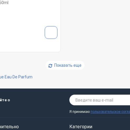
50ml
Показать еще
ue Eau De Parfum
йте о
Я принимаю
пользовательское согл
нительно
Категории