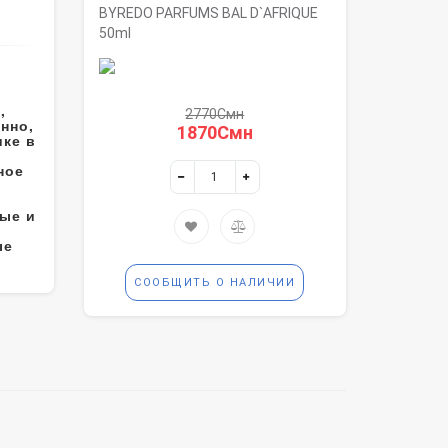
BYREDO PARFUMS BAL D`AFRIQUE
50ml
,
2770Смн
нно,
1870Смн
ке в
ное
ные и
ые
СООБЩИТЬ О НАЛИЧИИ