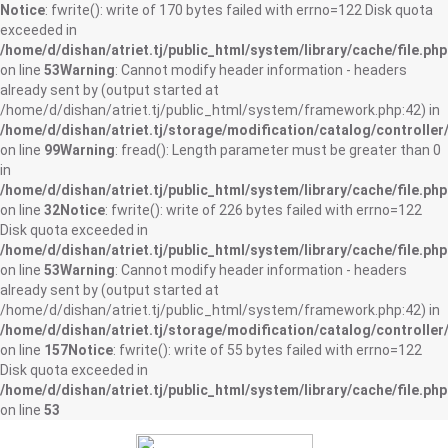
Notice
: fwrite(): write of 170 bytes failed with errno=122 Disk quota
exceeded in
/home/d/dishan/atriet.tj/public_html/system/library/cache/file.php
on line
53
Warning
: Cannot modify header information - headers
already sent by (output started at
/home/d/dishan/atriet.tj/public_html/system/framework.php:42) in
/home/d/dishan/atriet.tj/storage/modification/catalog/controller
on line
99
Warning
: fread(): Length parameter must be greater than 0
in
/home/d/dishan/atriet.tj/public_html/system/library/cache/file.php
on line
32
Notice
: fwrite(): write of 226 bytes failed with errno=122
Disk quota exceeded in
/home/d/dishan/atriet.tj/public_html/system/library/cache/file.php
on line
53
Warning
: Cannot modify header information - headers
already sent by (output started at
/home/d/dishan/atriet.tj/public_html/system/framework.php:42) in
/home/d/dishan/atriet.tj/storage/modification/catalog/controller
on line
157
Notice
: fwrite(): write of 55 bytes failed with errno=122
Disk quota exceeded in
/home/d/dishan/atriet.tj/public_html/system/library/cache/file.php
on line
53