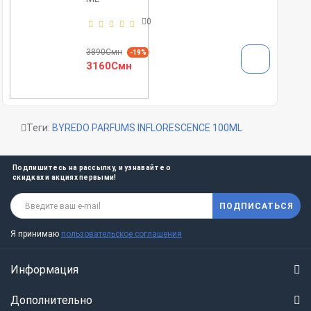
0
3890Смн
-19%
3160Смн
Теги:
BYREDO PARFUMS INFLORESCENCE 100ML
Подпишитесь на рассылку, и узнавайте о
скидках и акциях первыми!
ПОДПИСАТЬСЯ
Я принимаю
пользовательское соглашения
Информация
Дополнительно