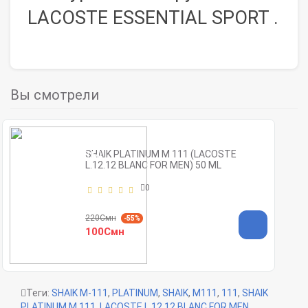
LACOSTE ESSENTIAL SPORT .
Вы смотрели
SHAIK PLATINUM M 111 (LACOSTE
L.12.12 BLANC FOR MEN) 50 ML
0
220Смн
-55%
100Смн
Теги:
SHAIK M-111
,
PLATINUM
,
SHAIK
,
M111
,
111
,
SHAIK
PLATINUM M 111
,
LACOSTE L.12.12 BLANC FOR MEN
,