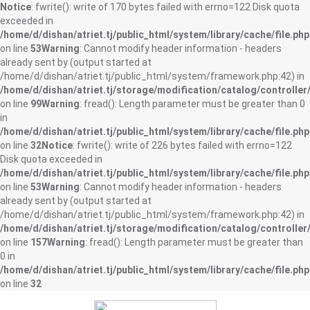
Notice
: fwrite(): write of 170 bytes failed with errno=122 Disk quota
exceeded in
/home/d/dishan/atriet.tj/public_html/system/library/cache/file.php
on line
53
Warning
: Cannot modify header information - headers
already sent by (output started at
/home/d/dishan/atriet.tj/public_html/system/framework.php:42) in
/home/d/dishan/atriet.tj/storage/modification/catalog/controller
on line
99
Warning
: fread(): Length parameter must be greater than 0
in
/home/d/dishan/atriet.tj/public_html/system/library/cache/file.php
on line
32
Notice
: fwrite(): write of 226 bytes failed with errno=122
Disk quota exceeded in
/home/d/dishan/atriet.tj/public_html/system/library/cache/file.php
on line
53
Warning
: Cannot modify header information - headers
already sent by (output started at
/home/d/dishan/atriet.tj/public_html/system/framework.php:42) in
/home/d/dishan/atriet.tj/storage/modification/catalog/controller
on line
157
Warning
: fread(): Length parameter must be greater than
0 in
/home/d/dishan/atriet.tj/public_html/system/library/cache/file.php
on line
32